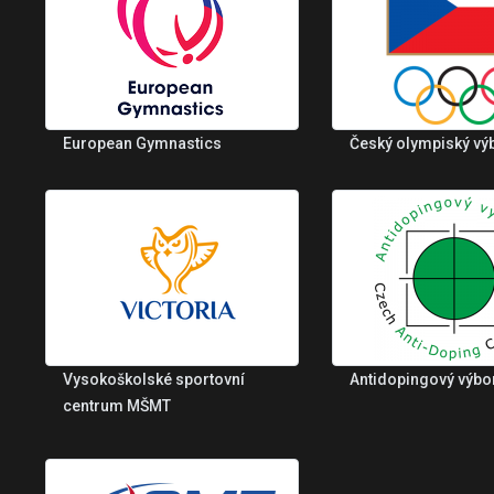
European Gymnastics
Český olympiský vý
Vysokoškolské sportovní
Antidopingový výbo
centrum MŠMT