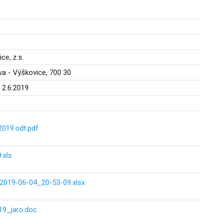
ce, z.s.
va - Výškovice, 700 30
 2.6.2019
019.odt.pdf
.xls
_2019-06-04_20-53-09.xlsx
9_jaro.doc