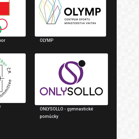
bor
OLYMP
r
ONLYSOLLO - gymnastické
pomůcky