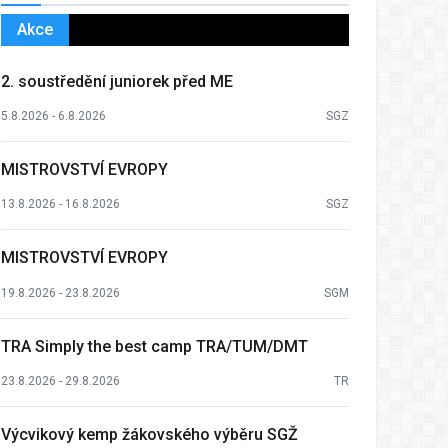
Akce
2. soustředění juniorek před ME
5.8.2026 - 6.8.2026
SGZ
MISTROVSTVÍ EVROPY
13.8.2026 - 16.8.2026
SGZ
MISTROVSTVÍ EVROPY
19.8.2026 - 23.8.2026
SGM
TRA Simply the best camp TRA/TUM/DMT
23.8.2026 - 29.8.2026
TR
Výcvikový kemp žákovského výběru SGŽ