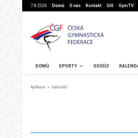
Na hlavní obsah
7.8.2026
Domů
O nás
Kontakt
GIS
GymTV
DOMŮ
SPORTY
ODDÍLY
KALEND
Aplikace
Kalendář