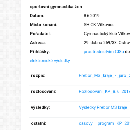
sportovní gymnastika žen
Datum:
8.6.2019
Místo konání:
SH GK Vítkovice
Pořadatel:
Gymnastický klub Vítkovi
Adresa:
29. dubna 259/33, Ostra
Přihlášky:
prostřednictvím GISu
do
elektronické výsledky
rozpis:
Prebor_MS_kraje_-_jaro_2
rozlosování:
Rozlosovani_KP_8. 6. 2019
výsledky:
Vysledky Prebor MS kraje
ostatní:
casovy__program_KP_201