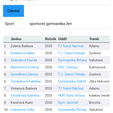
Sport:
sportovní gymnastika žen
Jméno
Ročník
Oddíl
Trenér
1.
Zelená Barbora
2010
TJ Sokol Náchod
Adamu
2.
Korbelová Adéla
2010
T.J. Sokol Všetaty
Zoulová
3.
Slobodová Kamila
2010
Gymnastika Říčany
Vašutová
4.
Menšíková Evelína
2010
SGC Ostrava
Kalmusová
4.
Semelková Denisa
2010
T.J. Sokol Všetaty
Zoulová
6.
Tománková Kateřina
2010
Gymnastika Dobříš
Jitka Holcová
7.
Vinterová Barbora
2010
TJ Sokol Náchod
Adamu
8.
Smolíková Kateřina
2010
HOP Dolní Jirčany
kolektiv trenérů
9.
Kaničová Karin
2010
Gym Jaroměř
Brzická
10.
Ludvíková Sofie
2010
Gymnastika Říčany
Vašutová