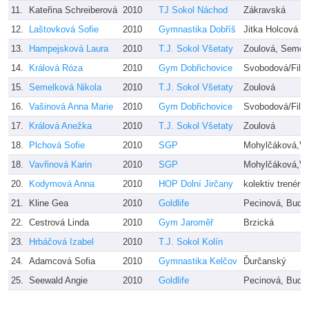
11.
Kateřina Schreiberová
2010
TJ Sokol Náchod
Zákravská
12.
Laštovková Sofie
2010
Gymnastika Dobříš
Jitka Holcová
13.
Hampejsková Laura
2010
T.J. Sokol Všetaty
Zoulová, Semel
14.
Králová Róza
2010
Gym Dobřichovice
Svobodová/Filk
15.
Semelková Nikola
2010
T.J. Sokol Všetaty
Zoulová
16.
Vašinová Anna Marie
2010
Gym Dobřichovice
Svobodová/Filk
17.
Králová Anežka
2010
T.J. Sokol Všetaty
Zoulová
18.
Plchová Sofie
2010
SGP
Mohylčáková,Vl
18.
Vavřinová Karin
2010
SGP
Mohylčáková,Vl
20.
Kodymová Anna
2010
HOP Dolní Jirčany
kolektiv trenérů
21.
Kline Gea
2010
Goldlife
Pecinová, Buds
22.
Cestrová Linda
2010
Gym Jaroměř
Brzická
23.
Hrbáčová Izabel
2010
T.J. Sokol Kolín
24.
Adamcová Sofia
2010
Gymnastika Kelčov
Ďurčanský
25.
Seewald Angie
2010
Goldlife
Pecinová, Buds