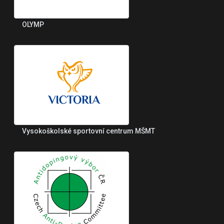
OLYMP
Vysokoškolské sportovní centrum MŠMT