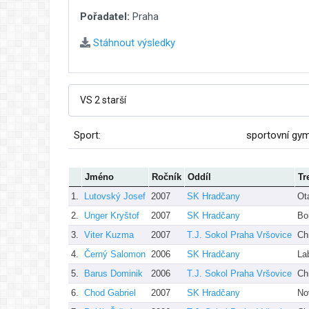
Pořadatel:
Praha
Stáhnout výsledky
Sport:
sportovní gy
Jméno
Ročník
Oddíl
Tr
1.
Lutovský Josef
2007
SK Hradčany
Ot
2.
Unger Kryštof
2007
SK Hradčany
Bo
3.
Viter Kuzma
2007
T.J. Sokol Praha Vršovice
Ch
4.
Černý Salomon
2006
SK Hradčany
La
5.
Barus Dominik
2006
T.J. Sokol Praha Vršovice
Ch
6.
Chod Gabriel
2007
SK Hradčany
No