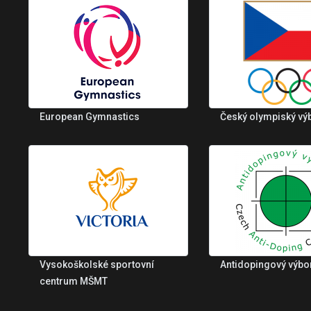
European Gymnastics
Český olympiský vý
Vysokoškolské sportovní
Antidopingový výbo
centrum MŠMT