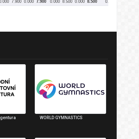
0.000
7.900
0.000
7.900
0.000
8.500
0.000
8.500
0.000
7.750
0.00
agentura
WORLD GYMNASTICS