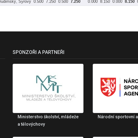
rudimský, Syrový
0.500
7.250
0.500
7.250
0.000
8.150
0.000
8.150
SPONZOŘI A PARTNEŘI
Ministerstvo školství, mládeže
Národní sportovní 
a tělovýchovy