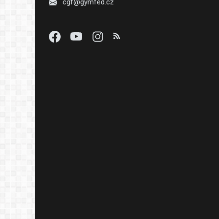
cgf@gymfed.cz