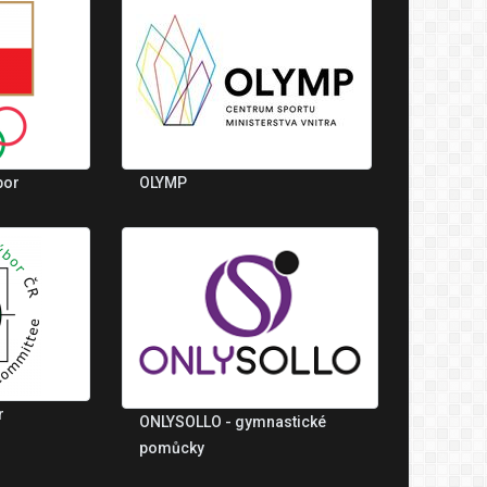
bor
OLYMP
r
ONLYSOLLO - gymnastické
pomůcky