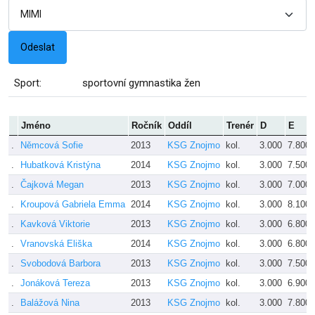
Sport:
sportovní gymnastika žen
Jméno
Ročník
Oddíl
Trenér
D
E
.
Němcová Sofie
2013
KSG Znojmo
kol.
3.000
7.800
.
Hubatková Kristýna
2014
KSG Znojmo
kol.
3.000
7.500
.
Čajková Megan
2013
KSG Znojmo
kol.
3.000
7.000
.
Kroupová Gabriela Emma
2014
KSG Znojmo
kol.
3.000
8.100
.
Kavková Viktorie
2013
KSG Znojmo
kol.
3.000
6.800
.
Vranovská Eliška
2014
KSG Znojmo
kol.
3.000
6.800
.
Svobodová Barbora
2013
KSG Znojmo
kol.
3.000
7.500
.
Jonáková Tereza
2013
KSG Znojmo
kol.
3.000
6.900
.
Balážová Nina
2013
KSG Znojmo
kol.
3.000
7.800