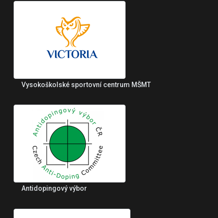
Vysokoškolské sportovní centrum MŠMT
Antidopingový výbor