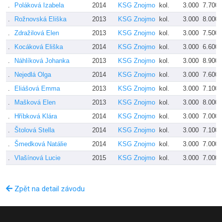
.
Poláková Izabela
2014
KSG Znojmo
kol.
3.000
7.700
.
Rožnovská Eliška
2013
KSG Znojmo
kol.
3.000
8.000
.
Zdražilová Elen
2013
KSG Znojmo
kol.
3.000
7.500
.
Kocáková Eliška
2014
KSG Znojmo
kol.
3.000
6.600
.
Náhlíková Johanka
2013
KSG Znojmo
kol.
3.000
8.900
.
Nejedlá Olga
2014
KSG Znojmo
kol.
3.000
7.600
.
Eliášová Emma
2013
KSG Znojmo
kol.
3.000
7.100
.
Mašková Elen
2013
KSG Znojmo
kol.
3.000
8.000
.
Hříbková Klára
2014
KSG Znojmo
kol.
3.000
7.000
.
Štolová Stella
2014
KSG Znojmo
kol.
3.000
7.100
.
Šmedková Natálie
2014
KSG Znojmo
kol.
3.000
7.000
.
Vlašínová Lucie
2015
KSG Znojmo
kol.
3.000
7.000
Zpět na detail závodu