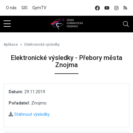
Na hlavní obsah
O nás
GIS
GymTV
Aplikace
Elektronické výsledky
Elektronické výsledky - Přebory města
Znojma
Datum:
29.11.2019
Pořadatel:
Znojmo
Stáhnout výsledky