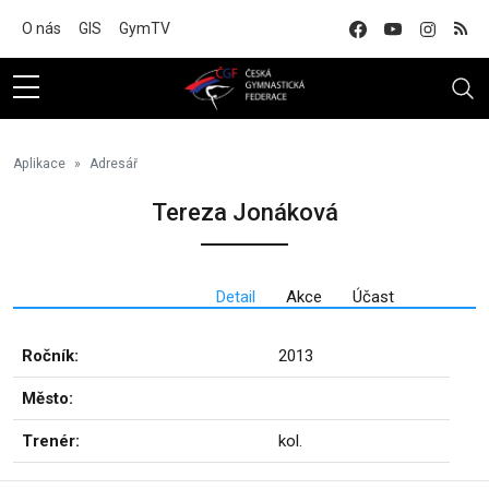
Na hlavní obsah
O nás
GIS
GymTV
Aplikace
Adresář
Tereza Jonáková
Detail
Akce
Účast
Ročník:
2013
Město:
Trenér:
kol.