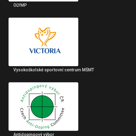
OLYMP
Vysokoškolské sportovní centrum MŠMT
Antidopingový výbor