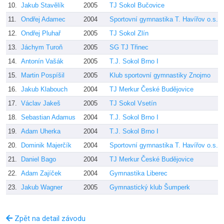
10.
Jakub Stavělík
2005
TJ Sokol Bučovice
11.
Ondřej Adamec
2004
Sportovní gymnastika T. Havířov o.s.
12.
Ondřej Pluhař
2005
TJ Sokol Zlín
13.
Jáchym Turoň
2005
SG TJ Třinec
14.
Antonín Vašák
2005
T.J. Sokol Brno I
15.
Martin Pospíšil
2005
Klub sportovní gymnastiky Znojmo
16.
Jakub Klabouch
2004
TJ Merkur České Budějovice
17.
Václav Jakeš
2005
TJ Sokol Vsetín
18.
Sebastian Adamus
2004
T.J. Sokol Brno I
19.
Adam Uherka
2004
T.J. Sokol Brno I
20.
Dominik Majerčík
2004
Sportovní gymnastika T. Havířov o.s.
21.
Daniel Bago
2004
TJ Merkur České Budějovice
22.
Adam Zajíček
2004
Gymnastika Liberec
23.
Jakub Wagner
2005
Gymnastický klub Šumperk
Zpět na detail závodu