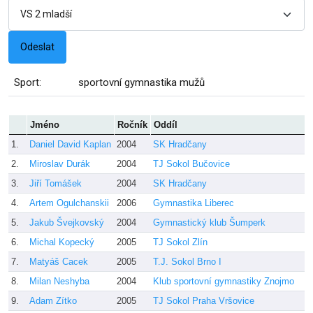
Sport:
sportovní gymnastika mužů
Jméno
Ročník
Oddíl
1.
Daniel David Kaplan
2004
SK Hradčany
2.
Miroslav Durák
2004
TJ Sokol Bučovice
3.
Jiří Tomášek
2004
SK Hradčany
4.
Artem Ogulchanskii
2006
Gymnastika Liberec
5.
Jakub Švejkovský
2004
Gymnastický klub Šumperk
6.
Michal Kopecký
2005
TJ Sokol Zlín
7.
Matyáš Cacek
2005
T.J. Sokol Brno I
8.
Milan Neshyba
2004
Klub sportovní gymnastiky Znojmo
9.
Adam Zítko
2005
TJ Sokol Praha Vršovice