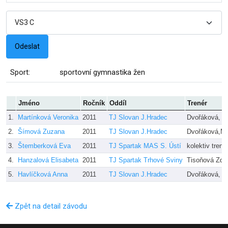
Sport:
sportovní gymnastika žen
Jméno
Ročník
Oddíl
Trenér
1.
Martínková Veronika
2011
TJ Slovan J.Hradec
Dvořáková, M
2.
Šímová Zuzana
2011
TJ Slovan J.Hradec
Dvořáková,Ma
3.
Štemberková Eva
2011
TJ Spartak MAS S. Ústí
kolektiv trené
4.
Hanzalová Elisabeta
2011
TJ Spartak Trhové Sviny
Tisoňová Zde
5.
Havlíčková Anna
2011
TJ Slovan J.Hradec
Dvořáková, M
Zpět na detail závodu