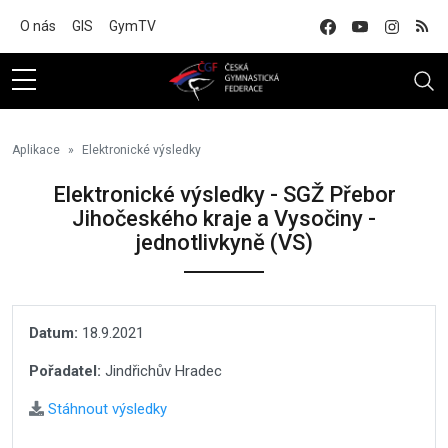
Na hlavní obsah
O nás
GIS
GymTV
Aplikace
Elektronické výsledky
Elektronické výsledky - SGŽ Přebor
Jihočeského kraje a Vysočiny -
jednotlivkyně (VS)
Datum:
18.9.2021
Pořadatel:
Jindřichův Hradec
Stáhnout výsledky