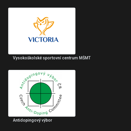
Vysokoškolské sportovní centrum MŠMT
Antidopingový výbor