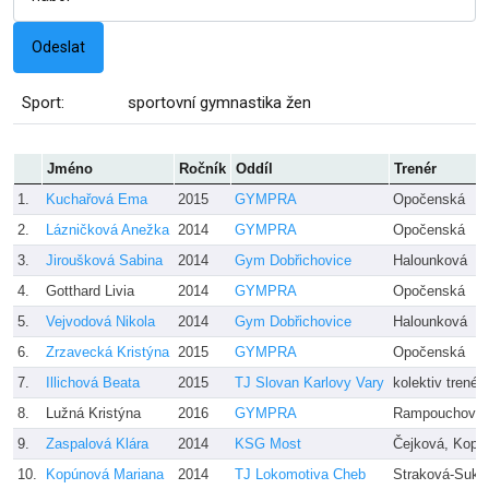
Sport:
sportovní gymnastika žen
Jméno
Ročník
Oddíl
Trenér
1.
Kuchařová Ema
2015
GYMPRA
Opočenská
2.
Lázničková Anežka
2014
GYMPRA
Opočenská
3.
Jiroušková Sabina
2014
Gym Dobřichovice
Halounková
4.
Gotthard Livia
2014
GYMPRA
Opočenská
5.
Vejvodová Nikola
2014
Gym Dobřichovice
Halounková
6.
Zrzavecká Kristýna
2015
GYMPRA
Opočenská
7.
Illichová Beata
2015
TJ Slovan Karlovy Vary
kolektiv trenér
8.
Lužná Kristýna
2016
GYMPRA
Rampouchová
9.
Zaspalová Klára
2014
KSG Most
Čejková, Kope
10.
Kopúnová Mariana
2014
TJ Lokomotiva Cheb
Straková-Suko