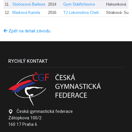
11.
Stočesová Barbora
2014
Gym Dobřichovice
Halounková
12.
Marková Kamila
2016
TJ Lokomotiva Cheb
Straková- Suk
Zpět na detail závodu
RYCHLÝ KONTAKT
Česká gymnastická federace
Zátopkova 100/2
160 17 Praha 6