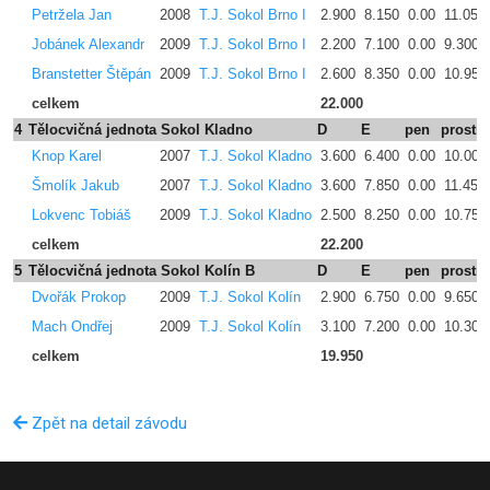
Petržela Jan
2008
T.J. Sokol Brno I
2.900
8.150
0.00
11.050
Jobánek Alexandr
2009
T.J. Sokol Brno I
2.200
7.100
0.00
9.300
Branstetter Štěpán
2009
T.J. Sokol Brno I
2.600
8.350
0.00
10.950
celkem
22.000
4
Tělocvičná jednota Sokol Kladno
D
E
pen
prostn
Knop Karel
2007
T.J. Sokol Kladno
3.600
6.400
0.00
10.000
Šmolík Jakub
2007
T.J. Sokol Kladno
3.600
7.850
0.00
11.450
Lokvenc Tobiáš
2009
T.J. Sokol Kladno
2.500
8.250
0.00
10.750
celkem
22.200
5
Tělocvičná jednota Sokol Kolín B
D
E
pen
prostn
Dvořák Prokop
2009
T.J. Sokol Kolín
2.900
6.750
0.00
9.650
Mach Ondřej
2009
T.J. Sokol Kolín
3.100
7.200
0.00
10.300
celkem
19.950
Zpět na detail závodu