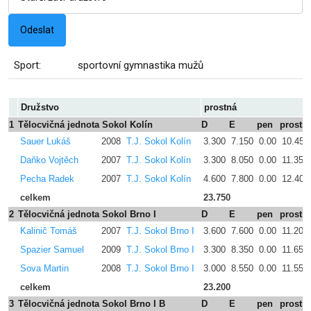
Sport:
sportovní gymnastika mužů
Družstvo
prostná
1
Tělocvičná jednota Sokol Kolín
D
E
pen
prostn
Sauer Lukáš
2008
T.J. Sokol Kolín
3.300
7.150
0.00
10.450
Daňko Vojtěch
2007
T.J. Sokol Kolín
3.300
8.050
0.00
11.350
Pecha Radek
2007
T.J. Sokol Kolín
4.600
7.800
0.00
12.400
celkem
23.750
2
Tělocvičná jednota Sokol Brno I
D
E
pen
prostn
Kalinič Tomáš
2007
T.J. Sokol Brno I
3.600
7.600
0.00
11.200
Spazier Samuel
2009
T.J. Sokol Brno I
3.300
8.350
0.00
11.650
Sova Martin
2008
T.J. Sokol Brno I
3.000
8.550
0.00
11.550
celkem
23.200
3
Tělocvičná jednota Sokol Brno I B
D
E
pen
prostn