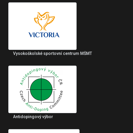
Vysokoškolské sportovní centrum MŠMT
Antidopingový výbor