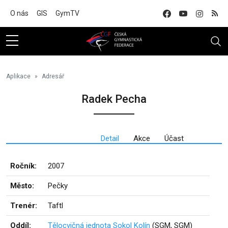
Na hlavní obsah
O nás
GIS
GymTV
Aplikace
Adresář
Radek Pecha
Detail
Akce
Účast
Ročník:
2007
Město:
Pečky
Trenér:
Taftl
Oddíl:
Tělocvičná jednota Sokol Kolín
(SGM, SGM)