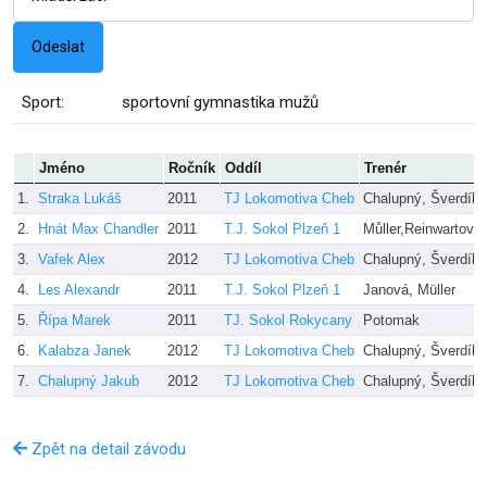
Sport:
sportovní gymnastika mužů
Jméno
Ročník
Oddíl
Trenér
1.
Straka Lukáš
2011
TJ Lokomotiva Cheb
Chalupný, Šverdík
2.
Hnát Max Chandler
2011
T.J. Sokol Plzeň 1
Můller,Reinwartová
3.
Vafek Alex
2012
TJ Lokomotiva Cheb
Chalupný, Šverdík
4.
Les Alexandr
2011
T.J. Sokol Plzeň 1
Janová, Müller
5.
Řípa Marek
2011
TJ. Sokol Rokycany
Potomak
6.
Kalabza Janek
2012
TJ Lokomotiva Cheb
Chalupný, Šverdík
7.
Chalupný Jakub
2012
TJ Lokomotiva Cheb
Chalupný, Šverdík
Zpět na detail závodu