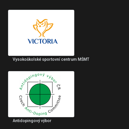
Vysokoškolské sportovní centrum MŠMT
Antidopingový výbor