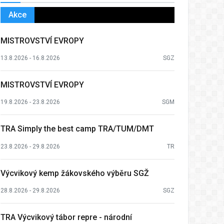
Akce
MISTROVSTVÍ EVROPY
13.8.2026 - 16.8.2026
SGZ
MISTROVSTVÍ EVROPY
19.8.2026 - 23.8.2026
SGM
TRA Simply the best camp TRA/TUM/DMT
23.8.2026 - 29.8.2026
TR
Výcvikový kemp žákovského výběru SGŽ
28.8.2026 - 29.8.2026
SGZ
TRA Výcvikový tábor repre - národní