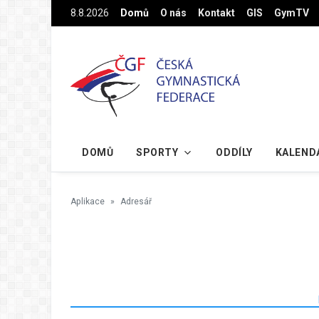
Na hlavní obsah
8.8.2026
Domů
O nás
Kontakt
GIS
GymTV
DOMŮ
SPORTY
ODDÍLY
KALEND
Aplikace
Adresář