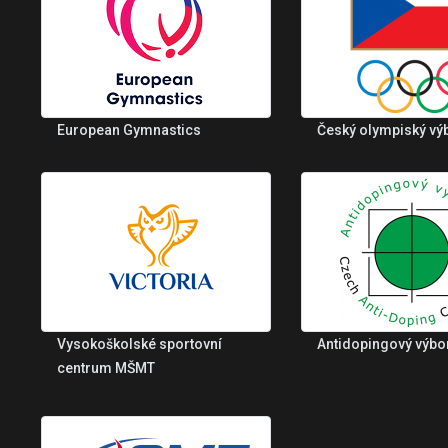
European Gymnastics
Český olympiský vý
Vysokoškolské sportovní
Antidopingový výbo
centrum MŠMT