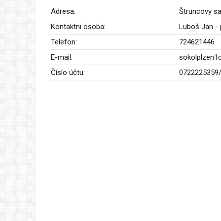
Adresa:
Štruncovy s
Kontaktni osoba:
Luboš Jan -
Telefon:
724621446
E-mail:
sokolplzen
Číslo účtu:
0722225359/