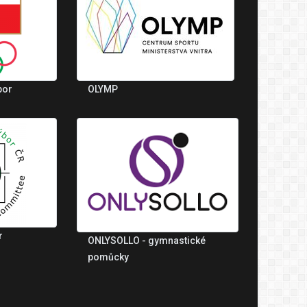
bor
OLYMP
r
ONLYSOLLO - gymnastické
pomůcky