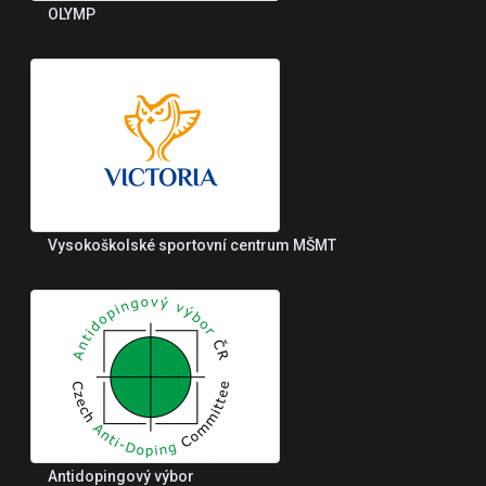
OLYMP
Vysokoškolské sportovní centrum MŠMT
Antidopingový výbor