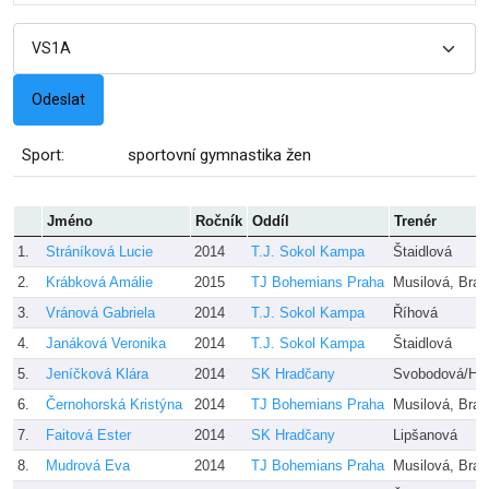
Sport:
sportovní gymnastika žen
Jméno
Ročník
Oddíl
Trenér
1.
Stráníková Lucie
2014
T.J. Sokol Kampa
Štaidlová
2.
Krábková Amálie
2015
TJ Bohemians Praha
Musilová, Bra
3.
Vránová Gabriela
2014
T.J. Sokol Kampa
Říhová
4.
Janáková Veronika
2014
T.J. Sokol Kampa
Štaidlová
5.
Jeníčková Klára
2014
SK Hradčany
Svobodová/Hl
6.
Černohorská Kristýna
2014
TJ Bohemians Praha
Musilová, Bra
7.
Faitová Ester
2014
SK Hradčany
Lipšanová
8.
Mudrová Eva
2014
TJ Bohemians Praha
Musilová, Bra