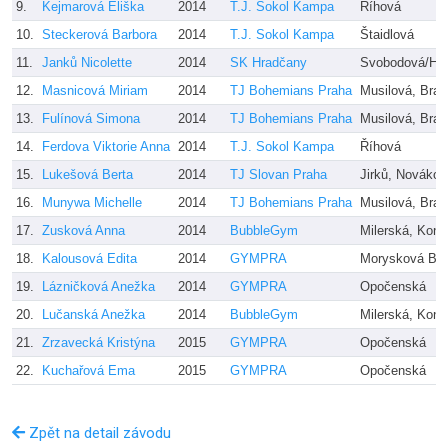
9.
Kejmarová Eliška
2014
T.J. Sokol Kampa
Říhová
10.
Steckerová Barbora
2014
T.J. Sokol Kampa
Štaidlová
11.
Janků Nicolette
2014
SK Hradčany
Svobodová/Hl
12.
Masnicová Miriam
2014
TJ Bohemians Praha
Musilová, Bra
13.
Fulínová Simona
2014
TJ Bohemians Praha
Musilová, Bra
14.
Ferdova Viktorie Anna
2014
T.J. Sokol Kampa
Říhová
15.
Lukešová Berta
2014
TJ Slovan Praha
Jirků, Nováko
16.
Munywa Michelle
2014
TJ Bohemians Praha
Musilová, Bra
17.
Zusková Anna
2014
BubbleGym
Milerská, Kon
18.
Kalousová Edita
2014
GYMPRA
Morysková B.
19.
Lázničková Anežka
2014
GYMPRA
Opočenská
20.
Lučanská Anežka
2014
BubbleGym
Milerská, Kon
21.
Zrzavecká Kristýna
2015
GYMPRA
Opočenská
22.
Kuchařová Ema
2015
GYMPRA
Opočenská
Zpět na detail závodu