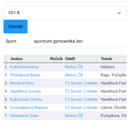
Sport:
sportovní gymnastika žen
Jméno
Ročník
Oddíl
Trenér
1.
Kubičková Adina
Merkur ČB
Imbrová
2.
Pitoňáková Beata
Merkur ČB
Bago, Pučejdlov
3.
Bendová Dora
TJ Slovan J.Hradec
Haneflová,Pavlí
4.
Haneflová Zuzana
TJ Slovan J.Hradec
Haneflová,Pavlí
5.
Kubíčková Viktorie
TJ Slovan J.Hradec
Haneflová,Pavlí
6.
Schneiderová Mariana
TJ Slovan J.Hradec
Látová, Dvořákov
7.
Honnerová Sofie
Merkur ČB
Pučejdlová, Fiše