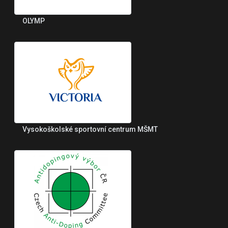
OLYMP
Vysokoškolské sportovní centrum MŠMT