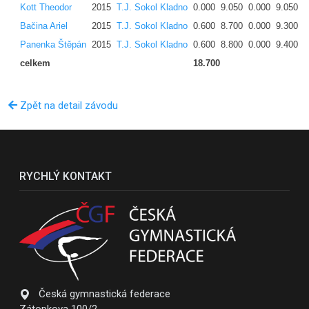
Kott Theodor
2015
T.J. Sokol Kladno
0.000
9.050
0.000
9.050
Bačina Ariel
2015
T.J. Sokol Kladno
0.600
8.700
0.000
9.300
Panenka Štěpán
2015
T.J. Sokol Kladno
0.600
8.800
0.000
9.400
celkem
18.700
Zpět na detail závodu
RYCHLÝ KONTAKT
Česká gymnastická federace
Zátopkova 100/2