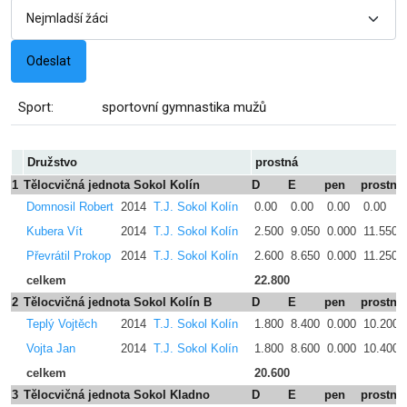
Sport:
sportovní gymnastika mužů
Družstvo
prostná
1
Tělocvičná jednota Sokol Kolín
D
E
pen
prostná
Domnosil Robert
2014
T.J. Sokol Kolín
0.00
0.00
0.00
0.00
Kubera Vít
2014
T.J. Sokol Kolín
2.500
9.050
0.000
11.550
Převrátil Prokop
2014
T.J. Sokol Kolín
2.600
8.650
0.000
11.250
celkem
22.800
2
Tělocvičná jednota Sokol Kolín B
D
E
pen
prostná
Teplý Vojtěch
2014
T.J. Sokol Kolín
1.800
8.400
0.000
10.200
Vojta Jan
2014
T.J. Sokol Kolín
1.800
8.600
0.000
10.400
celkem
20.600
3
Tělocvičná jednota Sokol Kladno
D
E
pen
prostná