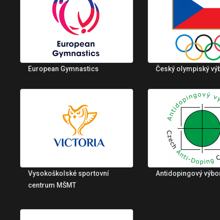
European Gymnastics
Český olympiský vý
Vysokoškolské sportovní
Antidopingový výbo
centrum MŠMT