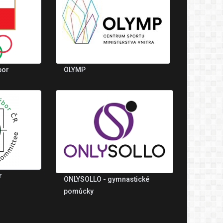
bor
OLYMP
r
ONLYSOLLO - gymnastické
pomůcky