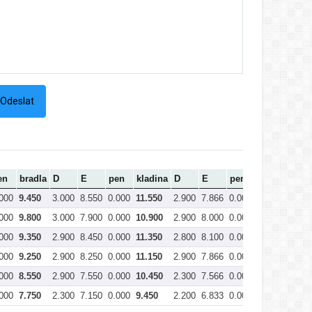
en
bradla
D
E
pen
kladina
D
E
pen
prostná
Ce
000
9.450
3.000
8.550
0.000
11.550
2.900
7.866
0.000
10.766
42.
000
9.800
3.000
7.900
0.000
10.900
2.900
8.000
0.000
10.900
42.
000
9.350
2.900
8.450
0.000
11.350
2.800
8.100
0.000
10.900
42.
000
9.250
2.900
8.250
0.000
11.150
2.900
7.866
0.000
10.766
40.
000
8.550
2.900
7.550
0.000
10.450
2.300
7.566
0.000
9.866
38.
000
7.750
2.300
7.150
0.000
9.450
2.200
6.833
0.000
9.033
26.