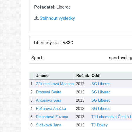
Pořadatel:
Liberec
Stáhnout výsledky
Sport:
sportovní g
Jméno
Ročník
Oddíl
1.
Záklasníková Mariana
2012
SG Liberec
2.
Dropová Beáta
2012
SG Liberec
3.
Antošová Sára
2013
SG Liberec
4.
Požárová Anežka
2012
SG Liberec
5.
Rejnartová Zuzana
2013
TJ Lokomotiva Česká L
6.
Šidáková Jana
2012
TJ Doksy