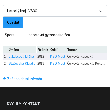
Sport:
sportovní gymnastika žen
Jméno
Ročník
Oddíl
Trenér
D
1.
Jakubcová Eliška
2012
KSG Most
Čejková, Kopecká
2
2.
Staševská Klaudie
2013
KSG Most
Čejková, Kopecká, Pokuta
2
Zpět na detail závodu
RYCHLÝ KONTAKT