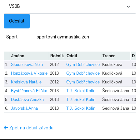
Sport:
sportovní gymnastika žen
Jméno
Ročník
Oddíl
Trenér
D
1.
Skudrziková Nela
2012
Gym Dobřichovice
Kudlickova
10.0
2.
Honzátková Viktorie
2013
Gym Dobřichovice
Kudličková
10.0
3.
Kreislová Natálie
2012
Gym Dobřichovice
Kudličková
10.0
4.
Bystřičanová Eliška
2013
T.J. Sokol Kolín
Šedinová Jana
10.0
5.
Dostálová Anežka
2013
T.J. Sokol Kolín
Šedinová Jana
10.0
6.
Javorská Anna
2013
T.J. Sokol Kolín
Šedinová Jana
10.0
Zpět na detail závodu