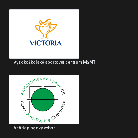
Vysokoškolské sportovní centrum MŠMT
Antidopingový výbor