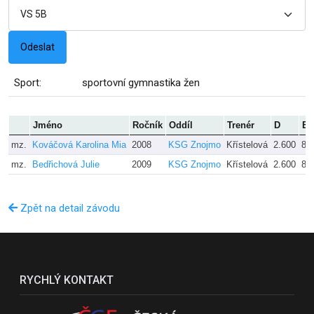
Sport:
sportovní gymnastika žen
Jméno
Ročník
Oddíl
Trenér
D
E
mz.
Kováčová Karolina Mia
2008
KSG Znojmo
Křístelová
2.600
8.
mz.
Bedřichová Julie
2009
KSG Znojmo
Křístelová
2.600
8.
Zpět na detail závodu
RYCHLÝ KONTAKT