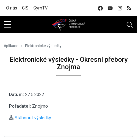
Na hlavní obsah
O nás
GIS
GymTV
Aplikace
Elektronické výsledky
Elektronické výsledky - Okresní přebory
Znojma
Datum:
27.5.2022
Pořadatel:
Znojmo
Stáhnout výsledky