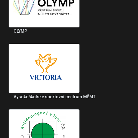
OLYMP
Vysokoškolské sportovní centrum MŠMT