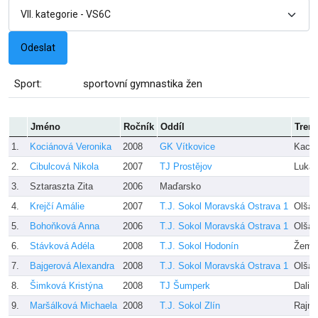
Sport:
sportovní gymnastika žen
Jméno
Ročník
Oddíl
Trené
1.
Kociánová Veronika
2008
GK Vítkovice
Kacz
2.
Cibulcová Nikola
2007
TJ Prostějov
Luká
3.
Sztaraszta Zita
2006
Maďarsko
4.
Krejčí Amálie
2007
T.J. Sokol Moravská Ostrava 1
Olšar
5.
Bohoňková Anna
2006
T.J. Sokol Moravská Ostrava 1
Olšar
6.
Stávková Adéla
2008
T.J. Sokol Hodonín
Žembe
7.
Bajgerová Alexandra
2008
T.J. Sokol Moravská Ostrava 1
Olšar
8.
Šimková Kristýna
2008
TJ Šumperk
Dalib
9.
Maršálková Michaela
2008
T.J. Sokol Zlín
Rajno