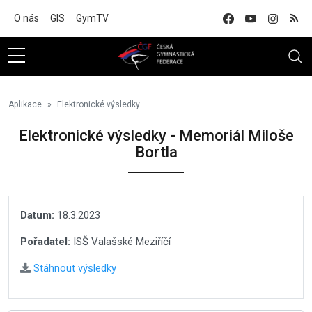
Na hlavní obsah
O nás
GIS
GymTV
Aplikace
Elektronické výsledky
Elektronické výsledky - Memoriál Miloše
Bortla
Datum:
18.3.2023
Pořadatel:
ISŠ Valašské Meziříčí
Stáhnout výsledky