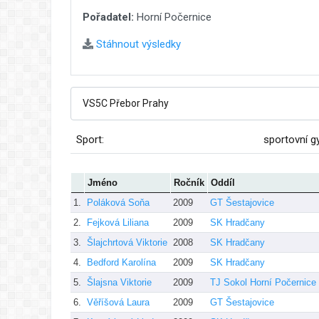
Pořadatel:
Horní Počernice
Stáhnout výsledky
Sport:
sportovní g
Jméno
Ročník
Oddíl
1.
Poláková Soňa
2009
GT Šestajovice
2.
Fejková Liliana
2009
SK Hradčany
3.
Šlajchrtová Viktorie
2008
SK Hradčany
4.
Bedford Karolína
2009
SK Hradčany
5.
Šlajsna Viktorie
2009
TJ Sokol Horní Počernice
6.
Věříšová Laura
2009
GT Šestajovice