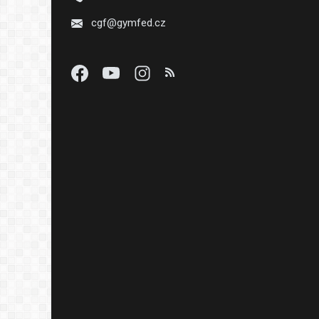
cgf@gymfed.cz