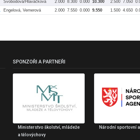
Svobodová/Hlaváčková
2.000
8.300
0.000
10.300
2.500
7.050
0.
.
Engelová, Vernerová
2.000
7.550
0.000
9.550
1.500
4.650
0.
SPONZOŘI A PARTNEŘI
Ministerstvo školství, mládeže
Národní sportovní 
a tělovýchovy