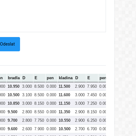
en
bradla
D
E
pen
kladina
D
E
pen
prostná
Cel
000
10.950
3.000
8.500
0.000
11.500
2.900
7.950
0.000
10.850
44.
000
10.500
3.100
8.500
0.000
11.600
3.000
7.450
0.000
10.450
43.
000
10.850
3.000
8.150
0.000
11.150
3.000
7.250
0.000
10.250
43.
000
9.500
2.800
8.550
0.000
11.350
2.900
8.150
0.000
11.050
42.
000
9.700
2.800
7.750
0.000
10.550
2.900
6.250
0.000
9.150
39.
000
9.600
2.600
7.900
0.000
10.500
2.700
6.700
0.000
9.400
39.