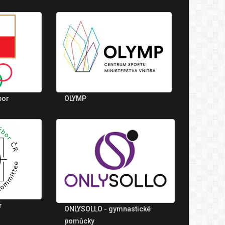
bor
OLYMP
r
ONLYSOLLO - gymnastické
pomůcky