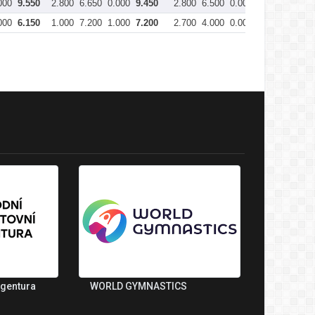
000
9.550
2.800
6.650
0.000
9.450
2.800
6.500
0.000
9.300
38.
000
6.150
1.000
7.200
1.000
7.200
2.700
4.000
0.000
6.700
29.
agentura
WORLD GYMNASTICS