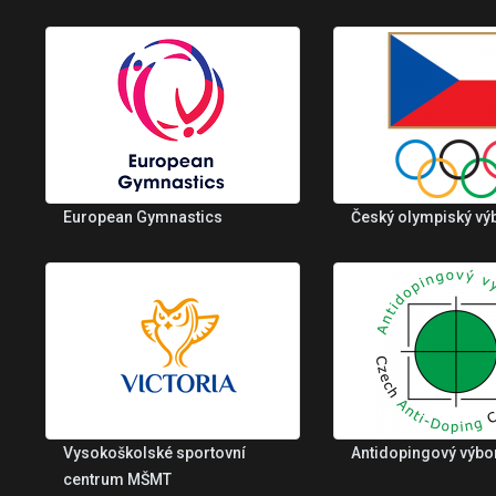
European Gymnastics
Český olympiský vý
Vysokoškolské sportovní
Antidopingový výbo
centrum MŠMT