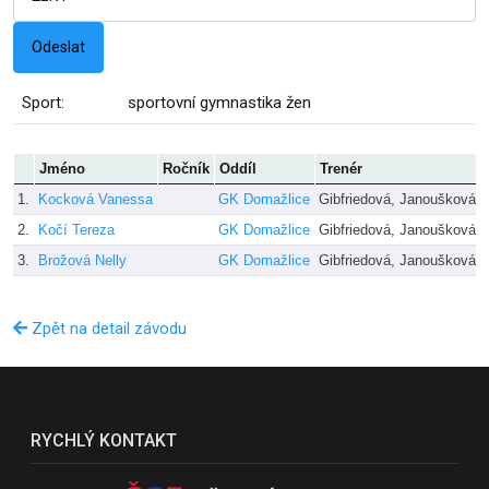
Sport:
sportovní gymnastika žen
Jméno
Ročník
Oddíl
Trenér
1.
Kocková Vanessa
GK Domažlice
Gibfriedová, Janoušková
2.
Kočí Tereza
GK Domažlice
Gibfriedová, Janoušková
3.
Brožová Nelly
GK Domažlice
Gibfriedová, Janoušková
Zpět na detail závodu
RYCHLÝ KONTAKT