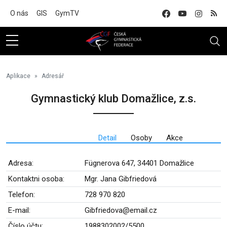
Na hlavní obsah
O nás
GIS
GymTV
Aplikace
Adresář
Gymnastický klub Domažlice, z.s.
Detail
Osoby
Akce
Adresa:
Fügnerova 647, 34401 Domažlice
Kontaktni osoba:
Mgr. Jana Gibfriedová
Telefon:
728 970 820
E-mail:
Gibfriedova@email.cz
Číslo účtu:
1988302002/5500