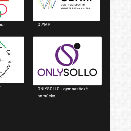
bor
OLYMP
r
ONLYSOLLO - gymnastické
pomůcky