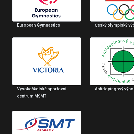
European Gymnastics
Český olympiský vý
Vysokoškolské sportovní
Antidopingový výbo
centrum MŠMT