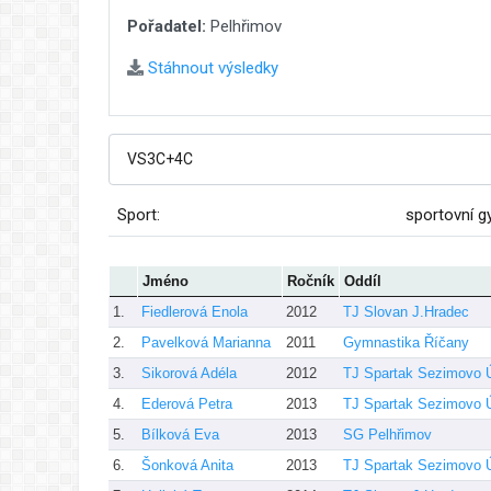
Pořadatel:
Pelhřimov
Stáhnout výsledky
Sport:
sportovní g
Jméno
Ročník
Oddíl
1.
Fiedlerová Enola
2012
TJ Slovan J.Hradec
2.
Pavelková Marianna
2011
Gymnastika Říčany
3.
Sikorová Adéla
2012
TJ Spartak Sezimovo Ú
4.
Ederová Petra
2013
TJ Spartak Sezimovo Ú
5.
Bílková Eva
2013
SG Pelhřimov
6.
Šonková Anita
2013
TJ Spartak Sezimovo Ú