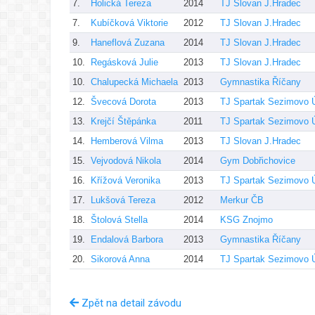
7.
Holická Tereza
2014
TJ Slovan J.Hradec
7.
Kubíčková Viktorie
2012
TJ Slovan J.Hradec
9.
Haneflová Zuzana
2014
TJ Slovan J.Hradec
10.
Regásková Julie
2013
TJ Slovan J.Hradec
10.
Chalupecká Michaela
2013
Gymnastika Říčany
12.
Švecová Dorota
2013
TJ Spartak Sezimovo Ú
13.
Krejčí Štěpánka
2011
TJ Spartak Sezimovo Ú
14.
Hemberová Vilma
2013
TJ Slovan J.Hradec
15.
Vejvodová Nikola
2014
Gym Dobřichovice
16.
Křížová Veronika
2013
TJ Spartak Sezimovo Ú
17.
Lukšová Tereza
2012
Merkur ČB
18.
Štolová Stella
2014
KSG Znojmo
19.
Endalová Barbora
2013
Gymnastika Říčany
20.
Sikorová Anna
2014
TJ Spartak Sezimovo Ú
Zpět na detail závodu