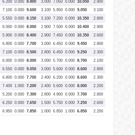
6.200
0.000
8.800
3.000
7.050
0.000
10.050
2.900
7.050
0.000
9.
7.100
0.000
9.600
3.100
5.950
0.000
9.050
3.100
7.050
0.000
10
5.550
0.000
8.150
3.100
7.250
0.000
10.350
2.800
7.400
0.000
10
6.000
0.000
8.000
2.900
7.500
0.000
10.400
2.900
7.350
0.000
10
5.900
0.000
8.400
2.900
7.450
0.000
10.350
2.600
7.300
0.000
9.
6.800
0.000
7.700
3.000
6.450
0.000
9.450
2.800
6.800
0.000
9.
7.100
0.000
8.500
2.800
6.450
0.000
9.250
2.300
6.650
0.000
8.
6.000
0.000
8.000
3.000
5.700
0.000
8.700
2.100
7.700
0.000
9.
6.550
0.000
9.050
3.000
5.600
0.000
8.600
2.800
5.350
0.000
8.
6.800
0.000
7.700
2.400
6.200
0.000
8.600
2.300
7.100
0.000
9.
7.400
1.000
7.200
2.400
5.600
0.000
8.000
2.200
7.700
0.000
9.
5.200
0.000
7.300
2.800
4.900
0.000
7.700
2.800
7.150
0.000
9.
6.250
0.000
7.650
1.500
5.750
0.000
7.250
2.600
7.350
0.000
9.
6.950
0.000
7.850
1.000
6.850
1.000
6.850
2.200
6.900
0.000
9.