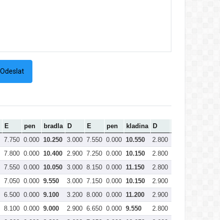
E
pen
bradla
D
E
pen
kladina
D
E
pen
pr
7.750
0.000
10.250
3.000
7.550
0.000
10.550
2.800
7.550
0.000
10
7.800
0.000
10.400
2.900
7.250
0.000
10.150
2.800
7.750
0.000
10
7.550
0.000
10.050
3.000
8.150
0.000
11.150
2.800
6.900
0.000
9.
7.050
0.000
9.550
3.000
7.150
0.000
10.150
2.900
7.600
0.000
10
6.500
0.000
9.100
3.200
8.000
0.000
11.200
2.900
6.900
0.000
9.
8.100
0.000
9.000
2.900
6.650
0.000
9.550
2.800
7.500
0.000
10