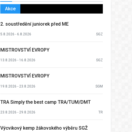
Akce
2. soustředění juniorek před ME
5.8.2026 - 6.8.2026
SGZ
MISTROVSTVÍ EVROPY
13.8.2026 - 16.8.2026
SGZ
MISTROVSTVÍ EVROPY
19.8.2026 - 23.8.2026
SGM
TRA Simply the best camp TRA/TUM/DMT
23.8.2026 - 29.8.2026
TR
Výcvikový kemp žákovského výběru SGŽ