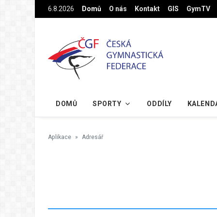
Na hlavní obsah
6.8.2026
Domů
O nás
Kontakt
GIS
GymTV
DOMŮ
SPORTY
ODDÍLY
KALEND
Aplikace
Adresář