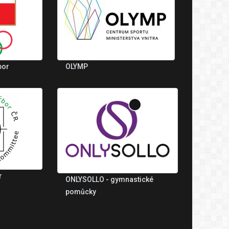
bor
OLYMP
r
ONLYSOLLO - gymnastické
pomůcky