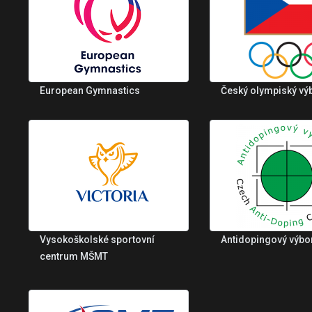
European Gymnastics
Český olympiský vý
Vysokoškolské sportovní
Antidopingový výbo
centrum MŠMT