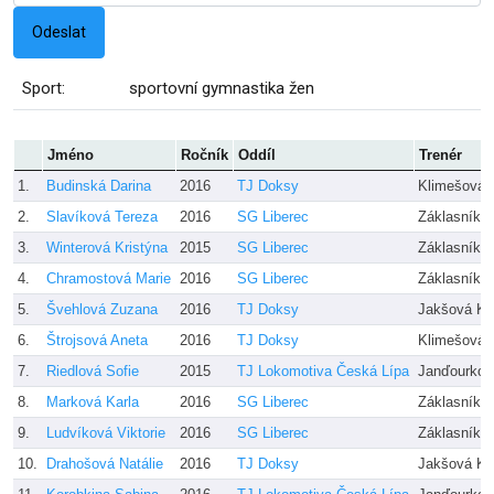
Sport:
sportovní gymnastika žen
Jméno
Ročník
Oddíl
Trenér
1.
Budinská Darina
2016
TJ Doksy
Klimešová 
2.
Slavíková Tereza
2016
SG Liberec
Záklasníkov
3.
Winterová Kristýna
2015
SG Liberec
Záklasníkov
4.
Chramostová Marie
2016
SG Liberec
Záklasníkov
5.
Švehlová Zuzana
2016
TJ Doksy
Jakšová Ka
6.
Štrojsová Aneta
2016
TJ Doksy
Klimešová 
7.
Riedlová Sofie
2015
TJ Lokomotiva Česká Lípa
Janďourkov
8.
Marková Karla
2016
SG Liberec
Záklasníkov
9.
Ludvíková Viktorie
2016
SG Liberec
Záklasníkov
10.
Drahošová Natálie
2016
TJ Doksy
Jakšová Ka