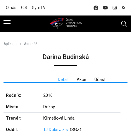
Na hlavní obsah
O nás
GIS
GymTV
Aplikace
Adresář
Darina Budinská
Detail
Akce
Účast
Ročník:
2016
Město:
Doksy
Trenér:
Klimešová Linda
Oddíl:
TJ Doksy, z.s.
(SGZ)