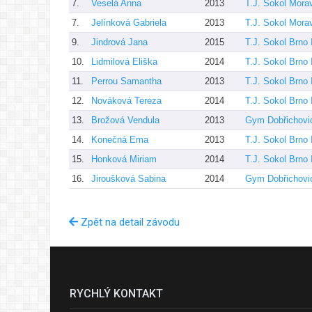
7.
Veselá Anna
2013
T.J. Sokol Mora
7.
Jelínková Gabriela
2013
T.J. Sokol Mora
9.
Jindrová Jana
2015
T.J. Sokol Brno 
10.
Lidmilová Eliška
2014
T.J. Sokol Brno 
11.
Perrou Samantha
2013
T.J. Sokol Brno 
12.
Nováková Tereza
2014
T.J. Sokol Brno 
13.
Brožová Vendula
2013
Gym Dobřichovi
14.
Konečná Ema
2013
T.J. Sokol Brno 
15.
Honková Miriam
2014
T.J. Sokol Brno 
16.
Jiroušková Sabina
2014
Gym Dobřichovi
Zpět na detail závodu
RYCHLÝ KONTAKT