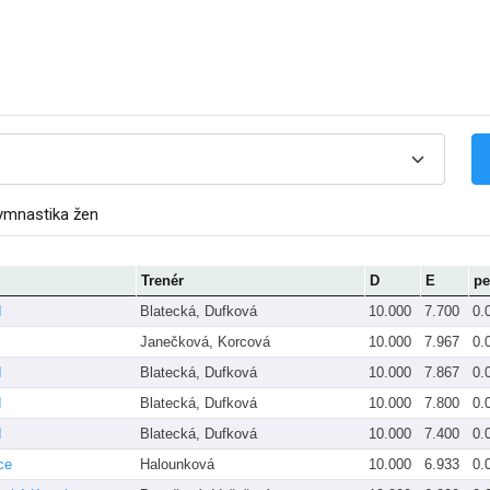
ymnastika žen
Trenér
D
E
p
I
Blatecká, Dufková
10.000
7.700
0.
Janečková, Korcová
10.000
7.967
0.
I
Blatecká, Dufková
10.000
7.867
0.
I
Blatecká, Dufková
10.000
7.800
0.
I
Blatecká, Dufková
10.000
7.400
0.
ce
Halounková
10.000
6.933
0.