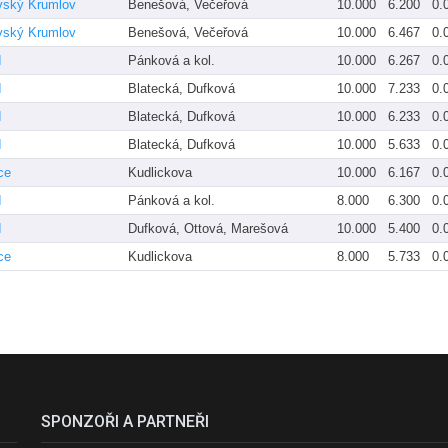
vský Krumlov
Benešová, Večeřová
10.000
6.200
0.
vský Krumlov
Benešová, Večeřová
10.000
6.467
0.
I
Pánková a kol.
10.000
6.267
0.
I
Blatecká, Dufková
10.000
7.233
0.
I
Blatecká, Dufková
10.000
6.233
0.
I
Blatecká, Dufková
10.000
5.633
0.
ce
Kudlickova
10.000
6.167
0.
I
Pánková a kol.
8.000
6.300
0.
I
Dufková, Ottová, Marešová
10.000
5.400
0.
ce
Kudlickova
8.000
5.733
0.
SPONZOŘI A PARTNEŘI