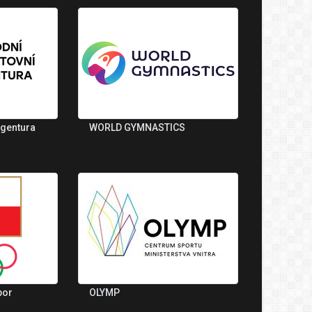
agentura
WORLD GYMNASTICS
bor
OLYMP