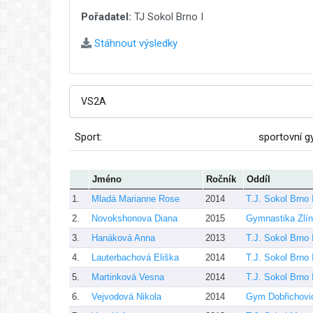
Pořadatel:
TJ Sokol Brno I
Stáhnout výsledky
Sport:
sportovní g
Jméno
Ročník
Oddíl
1.
Mladá Marianne Rose
2014
T.J. Sokol Brno 
2.
Novokshonova Diana
2015
Gymnastika Zlín
3.
Hanáková Anna
2013
T.J. Sokol Brno 
4.
Lauterbachová Eliška
2014
T.J. Sokol Brno 
5.
Martinková Vesna
2014
T.J. Sokol Brno 
6.
Vejvodová Nikola
2014
Gym Dobřichovi