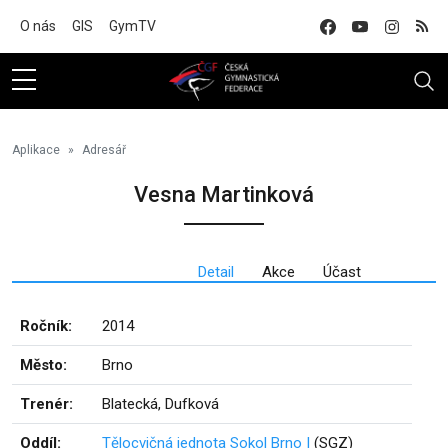
Na hlavní obsah
O nás
GIS
GymTV
Aplikace
Adresář
Vesna Martinková
Detail
Akce
Účast
Ročník:
2014
Město:
Brno
Trenér:
Blatecká, Dufková
Oddíl:
Tělocvičná jednota Sokol Brno I
(SGZ)