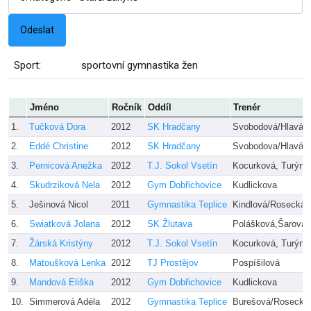
Sport:
sportovní gymnastika žen
Jméno
Ročník
Oddíl
Trenér
1.
Tučková Dora
2012
SK Hradčany
Svobodová/Hlaváč
2.
Eddé Christine
2012
SK Hradčany
Svobodova/Hlaváč
3.
Pernicová Anežka
2012
T.J. Sokol Vsetín
Kocurková, Turýno
4.
Skudrziková Nela
2012
Gym Dobřichovice
Kudlickova
5.
Ješinová Nicol
2011
Gymnastika Teplice
Kindlová/Rosecká
6.
Swiatková Jolana
2012
SK Žlutava
Polášková,Šarová
7.
Žárská Kristýny
2012
T.J. Sokol Vsetín
Kocurková, Turýno
8.
Matoušková Lenka
2012
TJ Prostějov
Pospíšilová
9.
Mandová Eliška
2012
Gym Dobřichovice
Kudlickova
10.
Simmerová Adéla
2012
Gymnastika Teplice
Burešová/Rosecká