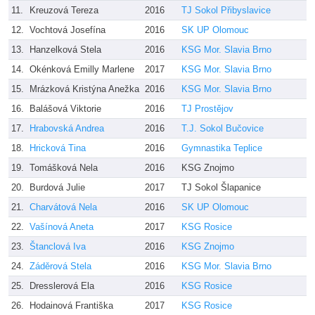
11.
Kreuzová Tereza
2016
TJ Sokol Přibyslavice
12.
Vochtová Josefína
2016
SK UP Olomouc
13.
Hanzelková Stela
2016
KSG Mor. Slavia Brno
Č
14.
Okénková Emilly Marlene
2017
KSG Mor. Slavia Brno
Č
15.
Mrázková Kristýna Anežka
2016
KSG Mor. Slavia Brno
Č
16.
Balášová Viktorie
2016
TJ Prostějov
P
17.
Hrabovská Andrea
2016
T.J. Sokol Bučovice
18.
Hricková Tina
2016
Gymnastika Teplice
K
19.
Tomášková Nela
2016
KSG Znojmo
k
20.
Burdová Julie
2017
TJ Sokol Šlapanice
P
21.
Charvátová Nela
2016
SK UP Olomouc
K
22.
Vašínová Aneta
2017
KSG Rosice
H
23.
Štanclová Iva
2016
KSG Znojmo
k
24.
Záděrová Stela
2016
KSG Mor. Slavia Brno
Č
25.
Dresslerová Ela
2016
KSG Rosice
H
26.
Hodainová Františka
2017
KSG Rosice
G