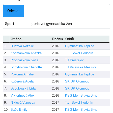
Sport:
sportovní gymnastika žen
Jméno
Ročník
Oddíl
T
1.
Hurtová Rozálie
2016
Gymnastika Teplice
B
2.
Kocmánková Anežka
2016
T.J. Sokol Hodonín
L
3.
Procházková Sofie
2016
TJ Prostějov
P
4.
Schybolová Charlotte
2016
TJ Valašské Meziříčí
H
5.
Pokorná Amálie
2016
Gymnastika Teplice
K
6.
Kučerová Adéla
2016
SK UP Olomouc
K
7.
Szydlowská Lída
2016
SK UP Olomouc
K
8.
Viktorínová Alex
2016
KSG Mor. Slavia Brno
Č
9.
Niklová Vanessa
2017
T.J. Sokol Hodonín
L
10.
Baše Emily
2017
KSG Mor. Slavia Brno
Č