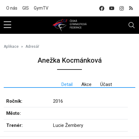
Na hlavní obsah
O nás
GIS
GymTV
Aplikace
Adresář
Anežka Kocmánková
Detail
Akce
Účast
Ročník:
2016
Město:
Trenér:
Lucie Žembery