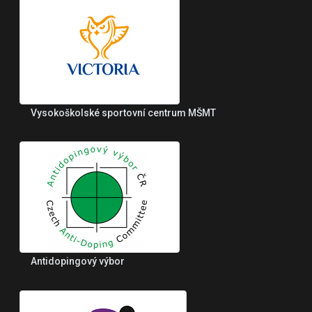
Vysokoškolské sportovní centrum MŠMT
Antidopingový výbor