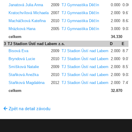
Janatová Julia Anna
2009
TJ Gymnastika Děčín
0.000
0.000
Kratochvílová Michaela
2007
TJ Gymnastika Děčín
2.000
9.670
Macháčková Kateřina
2010
TJ Gymnastika Děčín
2.000
8.630
Mrázková Hana
2005
TJ Gymnastika Děčín
3.000
9.030
celkem
34.330
3
TJ Stadion Ústí nad Labem z.s.
D
E
Bisová Eva
2009
TJ Stadion Ústí nad Labem
2.000
8.770
Bryndová Lucie
2010
TJ Stadion Ústí nad Labem
2.000
9.070
Smíšková Natalie
2009
TJ Stadion Ústí nad Labem
2.000
8.570
Staňková Anežka
2010
TJ Stadion Ústí nad Labem
2.000
9.030
Staňková Magdaléna
2012
TJ Stadion Ústí nad Labem
2.000
7.470
celkem
32.870
Zpět na detail závodu