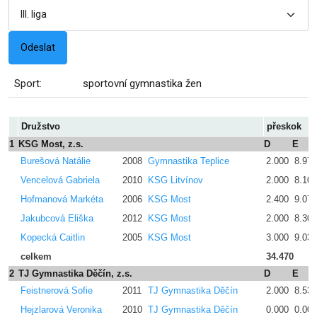
Sport:
sportovní gymnastika žen
Družstvo
přeskok
1
KSG Most, z.s.
D
E
Burešová Natálie
2008
Gymnastika Teplice
2.000
8.970
Vencelová Gabriela
2010
KSG Litvínov
2.000
8.100
Hofmanová Markéta
2006
KSG Most
2.400
9.070
Jakubcová Eliška
2012
KSG Most
2.000
8.300
Kopecká Caitlin
2005
KSG Most
3.000
9.030
celkem
34.470
2
TJ Gymnastika Děčín, z.s.
D
E
Feistnerová Sofie
2011
TJ Gymnastika Děčín
2.000
8.530
Hejzlarová Veronika
2010
TJ Gymnastika Děčín
0.000
0.000