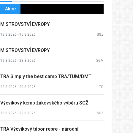
Akce
MISTROVSTVÍ EVROPY
13.8.2026 - 16.8.2026
SGZ
MISTROVSTVÍ EVROPY
19.8.2026 - 23.8.2026
SGM
TRA Simply the best camp TRA/TUM/DMT
23.8.2026 - 29.8.2026
TR
Výcvikový kemp žákovského výběru SGŽ
28.8.2026 - 29.8.2026
SGZ
TRA Výcvikový tábor repre - národní