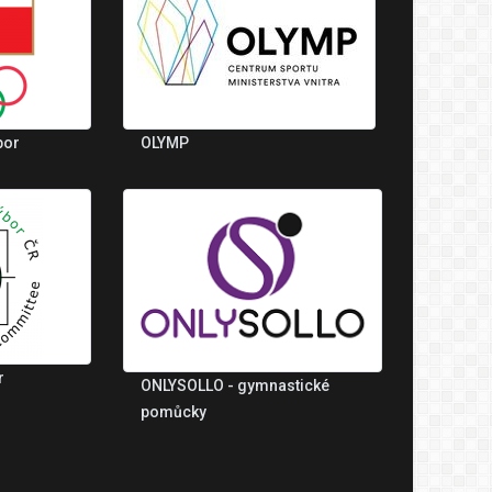
bor
OLYMP
r
ONLYSOLLO - gymnastické
pomůcky