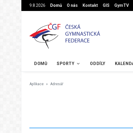
Na hlavní obsah
9.8.2026
Domů
O nás
Kontakt
GIS
GymTV
DOMŮ
SPORTY
ODDÍLY
KALEND
Aplikace
Adresář