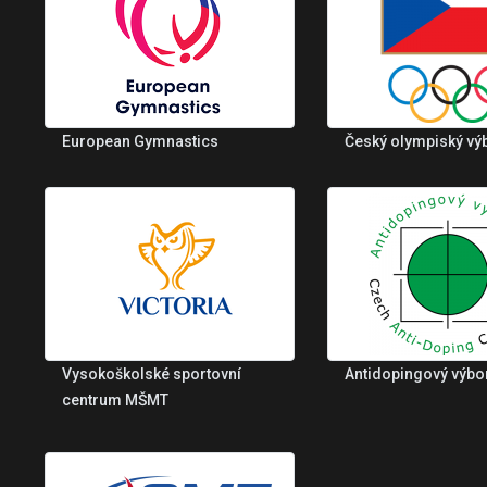
European Gymnastics
Český olympiský vý
Vysokoškolské sportovní
Antidopingový výbo
centrum MŠMT