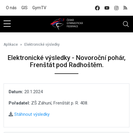
Na hlavní obsah
O nás
GIS
GymTV
Aplikace
Elektronické výsledky
Elektronické výsledky - Novoroční pohár,
Frenštát pod Radhoštěm.
Datum:
20.1.2024
Pořadatel:
ZŠ Záhuní, Frenštát p. R. 408.
Stáhnout výsledky