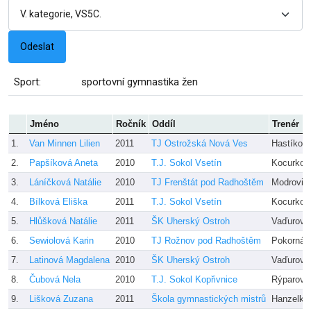
Sport:
sportovní gymnastika žen
Jméno
Ročník
Oddíl
Trenér
1.
Van Minnen Lilien
2011
TJ Ostrožská Nová Ves
Hastíková
2.
Papšíková Aneta
2010
T.J. Sokol Vsetín
Kocurkov
3.
Láníčková Natálie
2010
TJ Frenštát pod Radhoštěm
Modrovič
4.
Bílková Eliška
2011
T.J. Sokol Vsetín
Kocurkov
5.
Hlůšková Natálie
2011
ŠK Uherský Ostroh
Vaďurová
6.
Sewiolová Karin
2010
TJ Rožnov pod Radhoštěm
Pokorná
7.
Latinová Magdalena
2010
ŠK Uherský Ostroh
Vaďurová
8.
Čubová Nela
2010
T.J. Sokol Kopřivnice
Rýparová
9.
Lišková Zuzana
2011
Škola gymnastických mistrů
Hanzelko