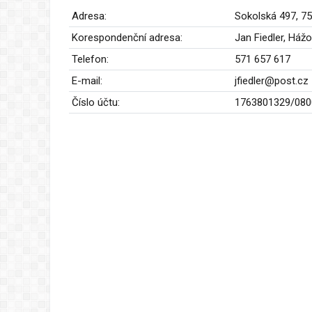
Adresa:
Sokolská 497, 
Korespondenční adresa:
Jan Fiedler, Há
Telefon:
571 657 617
E-mail:
jfiedler@post.cz
Číslo účtu:
1763801329/080