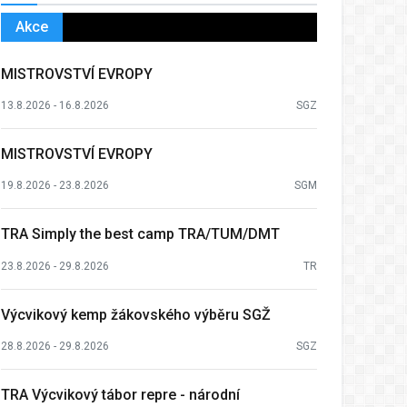
Akce
MISTROVSTVÍ EVROPY
13.8.2026 - 16.8.2026
SGZ
MISTROVSTVÍ EVROPY
19.8.2026 - 23.8.2026
SGM
TRA Simply the best camp TRA/TUM/DMT
23.8.2026 - 29.8.2026
TR
Výcvikový kemp žákovského výběru SGŽ
28.8.2026 - 29.8.2026
SGZ
TRA Výcvikový tábor repre - národní