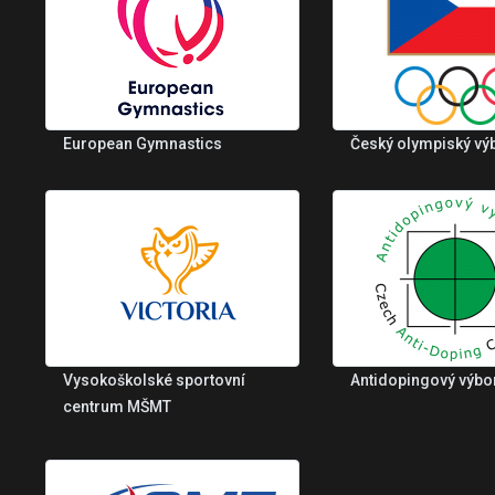
European Gymnastics
Český olympiský vý
Vysokoškolské sportovní
Antidopingový výbo
centrum MŠMT