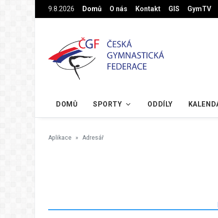
Na hlavní obsah
9.8.2026
Domů
O nás
Kontakt
GIS
GymTV
DOMŮ
SPORTY
ODDÍLY
KALEND
Aplikace
Adresář