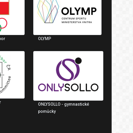
bor
OLYMP
r
ONLYSOLLO - gymnastické
pomůcky