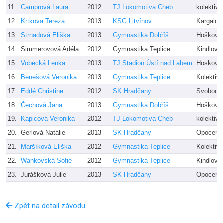
11.
Camprová Laura
2012
TJ Lokomotiva Cheb
kolektiv 
12.
Krtkova Tereza
2013
KSG Litvínov
Kargalce
13.
Strnadová Eliška
2013
Gymnastika Dobříš
Hošková
14.
Simmerovová Adéla
2012
Gymnastika Teplice
Kindlová
15.
Vobecká Lenka
2013
TJ Stadion Ústí nad Labem
Hoskovs
16.
Benešová Veronika
2013
Gymnastika Teplice
Kolektiv 
17.
Eddé Christine
2012
SK Hradčany
Svobodov
18.
Čechová Jana
2013
Gymnastika Dobříš
Hošková
19.
Kapicová Veronika
2012
TJ Lokomotiva Cheb
kolektiv 
20.
Gerlová Natálie
2013
SK Hradčany
Opocens
21.
Maršíková Eliška
2012
Gymnastika Teplice
Kolektiv 
22.
Wankovská Sofie
2012
Gymnastika Teplice
Kindlová
23.
Jurášková Julie
2013
SK Hradčany
Opocens
Zpět na detail závodu