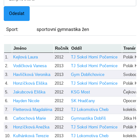
Sport:
sportovní gymnastika žen
Jméno
Ročník
Oddíl
Trenér
1.
Kejlová Laura
2012
TJ Sokol Horní Počernice
Polák Ka
2.
Vodičková Vanesa
2013
TJ Sokol Horní Počernice
Polák Ka
3.
Havlíčková Veronika
2013
Gym Dobřichovice
Svobodov
4.
Honzíčková Eliška
2012
TJ Sokol Horní Počernice
Polák Ka
5.
Jakubcová Eliška
2012
KSG Most
Čejková,
6.
Hayden Nicole
2012
SK Hradčany
Opocens
7.
Fletterová Magdaléna
2012
TJ Lokomotiva Cheb
kolektiv 
8.
Carbochová Marie
2012
Gymnastika Dobříš
Jitka Ho
9.
Honzíčková Anežka
2012
TJ Sokol Horní Počernice
Polák Ka
10.
Kulhánková Terezie
2013
TJ Lokomotiva Cheb
kolektiv 