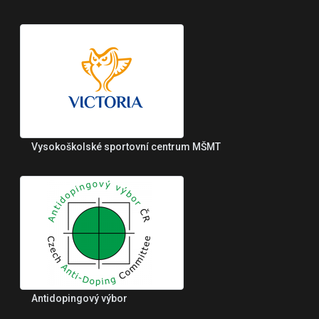
Vysokoškolské sportovní centrum MŠMT
Antidopingový výbor