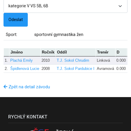
Sport:
sportovní gymnastika žen
Jméno
Ročník
Oddíl
Trenér
D
E
1.
Plachá Emily
2010
T.J. Sokol Chrudim
Linková
0.000
0
2.
Špidlenová Lucie
2008
T.J. Sokol Pardubice I
Avramová
0.000
0
Zpět na detail závodu
RYCHLÝ KONTAKT