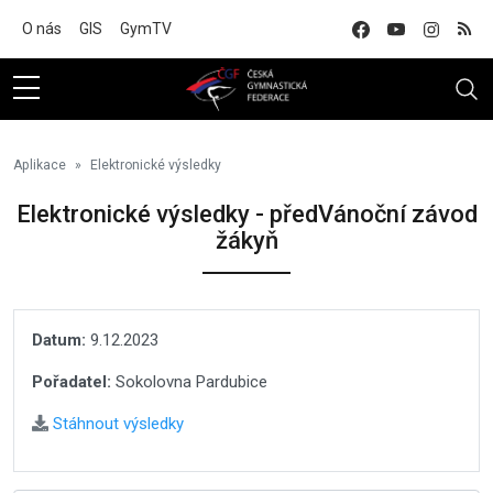
Na hlavní obsah
O nás
GIS
GymTV
Aplikace
Elektronické výsledky
Elektronické výsledky - předVánoční závod
žákyň
Datum:
9.12.2023
Pořadatel:
Sokolovna Pardubice
Stáhnout výsledky