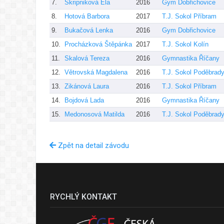
7.
Skripniková Ela
2016
Gym Dobřichovice
8.
Hotová Barbora
2017
T.J. Sokol Příbram
9.
Bukačová Lenka
2016
Gym Dobřichovice
10.
Procházková Štěpánka
2017
T.J. Sokol Kolín
11.
Skalová Tereza
2016
Gymnastika Říčany
12.
Větrovská Magdalena
2016
T.J. Sokol Poděbrad
13.
Zikánová Laura
2016
T.J. Sokol Příbram
14.
Bojdová Lada
2016
Gymnastika Říčany
15.
Medonosová Matilda
2016
T.J. Sokol Poděbrad
Zpět na detail závodu
RYCHLÝ KONTAKT