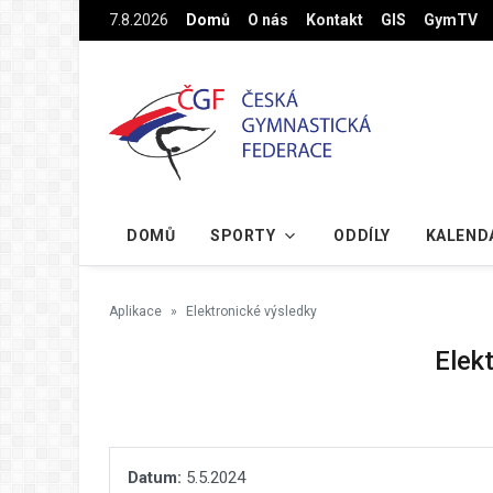
Na hlavní obsah
7.8.2026
Domů
O nás
Kontakt
GIS
GymTV
DOMŮ
SPORTY
ODDÍLY
KALEND
Aplikace
Elektronické výsledky
Elek
Datum:
5.5.2024