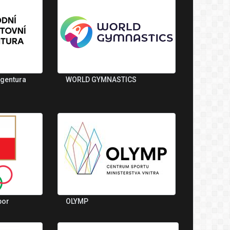
agentura
WORLD GYMNASTICS
bor
OLYMP