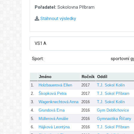
Pořadatel:
Sokolovna Příbram
Stáhnout výsledky
Sport:
sportovní g
Jméno
Ročník
Oddíl
1.
Holzbauerová Ellen
2017
T.J. Sokol Kolín
2.
Škopková Petra
2017
T.J. Sokol Příbram
3.
Wagenknechtová Anna
2016
T.J. Sokol Kolín
4.
Grundová Ema
2016
Gym Dobřichovice
5.
Müllerová Amálie
2016
Gymnastika Říčany
6.
Hájková Leontýna
2016
T.J. Sokol Příbram