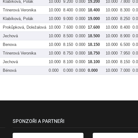
Klabíková, Polák
10.000
9.200
0.000
19.200
10.000
7.800
0.
Trinerová Veronika
10.000
8.400
0.000
18.400
10.000
8.300
0.
Klabíková, Polák
10.000
9.000
0.000
19.000
10.000
8.250
0.
Prokůpková, Doležalová
10.000
7.600
0.000
17.600
10.000
8.400
0.
Jechová
10.000
8.500
0.000
18.500
10.000
8.900
0.
y
Benova
10.000
8.150
0.000
18.150
10.000
6.500
0.
Trinerová Veronika
10.000
8.750
0.000
18.750
10.000
7.950
0.
Jechová
10.000
8.100
0.000
18.100
10.000
8.150
0.
y
Bénová
0.000
0.000
0.000
0.000
10.000
7.000
0.
SPONZOŘI A PARTNEŘI