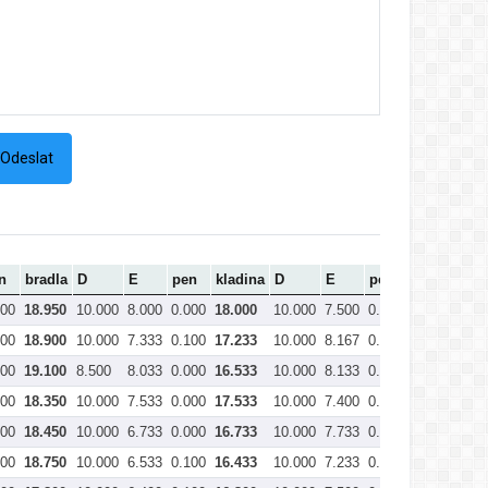
n
bradla
D
E
pen
kladina
D
E
pen
prostná
C
000
18.950
10.000
8.000
0.000
18.000
10.000
7.500
0.000
17.500
73
000
18.900
10.000
7.333
0.100
17.233
10.000
8.167
0.000
18.167
73
000
19.100
8.500
8.033
0.000
16.533
10.000
8.133
0.000
18.133
72
000
18.350
10.000
7.533
0.000
17.533
10.000
7.400
0.000
17.400
72
000
18.450
10.000
6.733
0.000
16.733
10.000
7.733
0.000
17.733
71
000
18.750
10.000
6.533
0.100
16.433
10.000
7.233
0.000
17.233
71