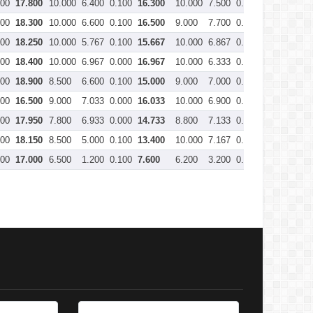
000
17.800
10.000
6.400
0.100
16.300
10.000
7.500
0.000
17.500
70
000
18.300
10.000
6.600
0.100
16.500
9.000
7.700
0.000
16.700
69
000
18.250
10.000
5.767
0.100
15.667
10.000
6.867
0.000
16.867
69
000
18.400
10.000
6.967
0.000
16.967
10.000
6.333
0.000
16.333
69
000
18.900
8.500
6.600
0.100
15.000
9.000
7.000
0.000
16.000
68
000
16.500
9.000
7.033
0.000
16.033
10.000
6.900
0.000
16.900
67
000
17.950
7.800
6.933
0.000
14.733
8.800
7.133
0.000
15.933
67
000
18.150
8.500
5.000
0.100
13.400
10.000
7.167
0.000
17.167
66
000
17.000
6.500
1.200
0.100
7.600
6.200
3.200
0.000
9.400
34