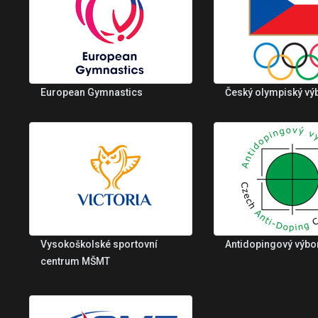
European Gymnastics
Český olympiský vý
Vysokoškolské sportovní
Antidopingový výbo
centrum MŠMT