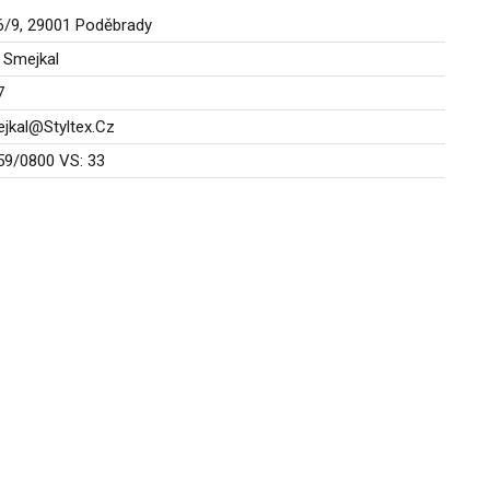
6/9, 29001 Poděbrady
k Smejkal
7
jkal@Styltex.Cz
59/0800 VS: 33