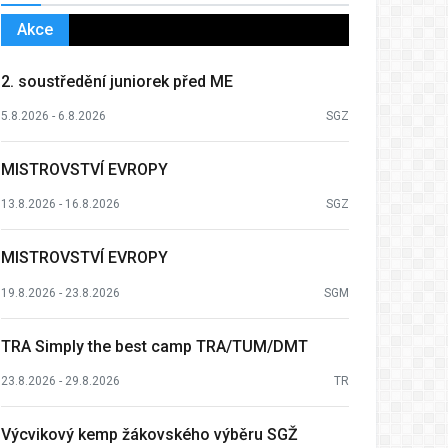
Akce
2. soustředění juniorek před ME
5.8.2026 - 6.8.2026
SGZ
MISTROVSTVÍ EVROPY
13.8.2026 - 16.8.2026
SGZ
MISTROVSTVÍ EVROPY
19.8.2026 - 23.8.2026
SGM
TRA Simply the best camp TRA/TUM/DMT
23.8.2026 - 29.8.2026
TR
Výcvikový kemp žákovského výběru SGŽ