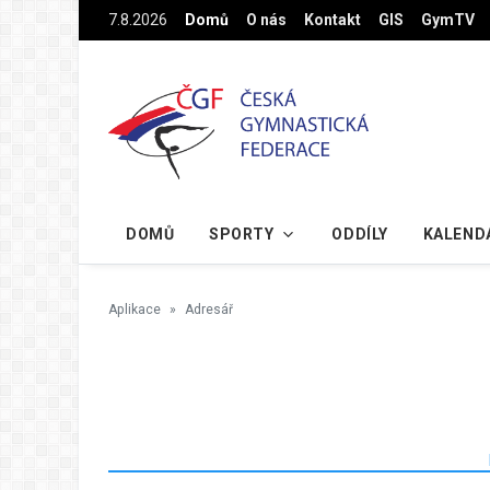
Na hlavní obsah
7.8.2026
Domů
O nás
Kontakt
GIS
GymTV
DOMŮ
SPORTY
ODDÍLY
KALEND
Aplikace
Adresář