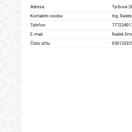
Adresa:
Tyršova 2
Kontaktni osoba:
Ing. Rade
Telefon:
77723401
E-mail:
Radek.Sme
Číslo účtu:
05015533