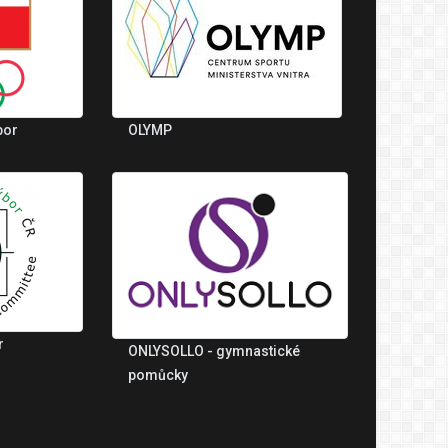
bor
OLYMP
r
ONLYSOLLO - gymnastické
pomůcky