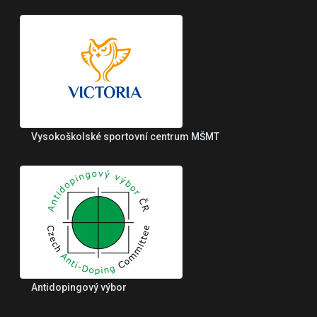
Vysokoškolské sportovní centrum MŠMT
Antidopingový výbor