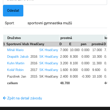
Sport:
sportovní gymnastika mužů
Družstvo
prostná
kru
1
Sportovní klub Hradčany
D
E
pen
prostná
D
Mihál Mario
SK Hradčany
7.000
10.000
0.000
17.000
7.0
Drapalík Jakub
2016
SK Hradčany
2.000
8.300
0.000
10.300
0.9
Kuhn Martin
2016
SK Hradčany
3.200
8.100
0.000
11.300
0.6
Kolář Robin
2017
SK Hradčany
1.600
8.000
0.000
9.600
0.9
Pazdírek Jan
2015
SK Hradčany
2.400
8.000
-0.300
10.100
0.6
celkem
48.700
44.
Zpět na detail závodu