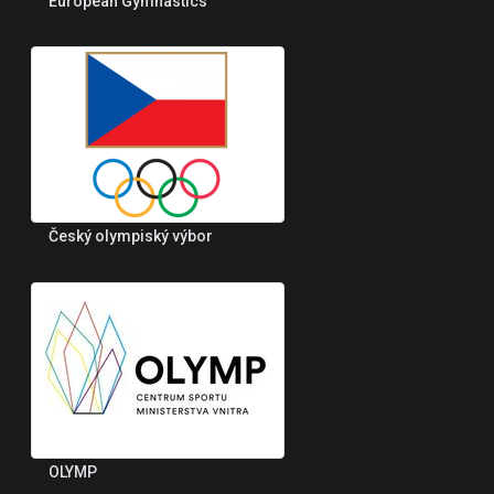
European Gymnastics
Český olympiský výbor
OLYMP