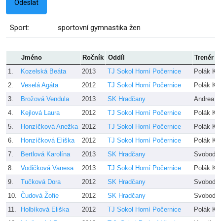
Sport:
sportovní gymnastika žen
Jméno
Ročník
Oddíl
Trenér
1.
Kozelská Beáta
2013
TJ Sokol Horní Počernice
Polák Kar
2.
Veselá Agáta
2012
TJ Sokol Horní Počernice
Polák Kar
3.
Brožová Vendula
2013
SK Hradčany
Andrea K
4.
Kejlová Laura
2012
TJ Sokol Horní Počernice
Polák Kar
5.
Honzíčková Anežka
2012
TJ Sokol Horní Počernice
Polák Kar
6.
Honzíčková Eliška
2012
TJ Sokol Horní Počernice
Polák Kar
7.
Bertlová Karolína
2013
SK Hradčany
Svobodov
8.
Vodičková Vanesa
2013
TJ Sokol Horní Počernice
Polák Kar
9.
Tučková Dora
2012
SK Hradčany
Svobodov
10.
Čudová Žofie
2012
SK Hradčany
Svobodov
11.
Holbíková Eliška
2012
TJ Sokol Horní Počernice
Polák Kar