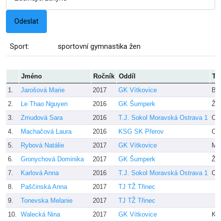
Sport:
sportovní gymnastika žen
Jméno
Ročník
Oddíl
Tr
1.
Jarošová Marie
2017
GK Vítkovice
Bur
2.
Le Thao Nguyen
2016
GK Šumperk
Ža
3.
Zmudová Sara
2016
T.J. Sokol Moravská Ostrava 1
Olš
4.
Machačová Laura
2016
KSG SK Přerov
Ci
5.
Rybová Natálie
2017
GK Vítkovice
Ml
6.
Gronychová Dominika
2017
GK Šumperk
Ža
7.
Karlová Anna
2016
T.J. Sokol Moravská Ostrava 1
Olš
8.
Paščinská Anna
2017
TJ TŽ Třinec
9.
Tonevska Melanie
2017
TJ TŽ Třinec
10.
Walecká Nina
2017
GK Vítkovice
Kol