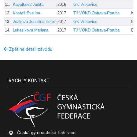
11.
Kaválková Judita
2016
GK Vítkovice
12.
Kostaš Evelína
2017
TJ VOKD Ostrava-Poruba
Kl
13.
Ježková Josefína Ester
2017
GK Vítkovice
Bur
14.
Lukasiková Mariana
2017
TJ VOKD Ostrava-Poruba
Bu
Zpět na detail závodu
RYCHLÝ KONTAKT
Česká gymnastická federace