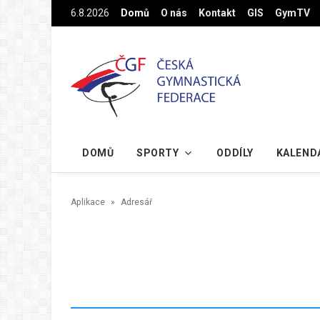
Na hlavní obsah
6.8.2026
Domů
O nás
Kontakt
GIS
GymTV
DOMŮ
SPORTY
ODDÍLY
KALEND
Aplikace
Adresář