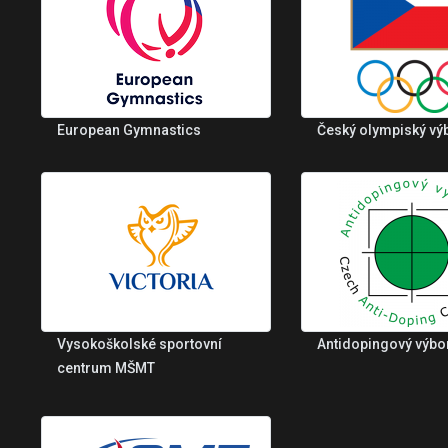
European Gymnastics
Český olympiský vý
Vysokoškolské sportovní
Antidopingový výbo
centrum MŠMT