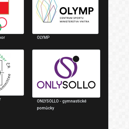
bor
OLYMP
r
ONLYSOLLO - gymnastické
pomůcky