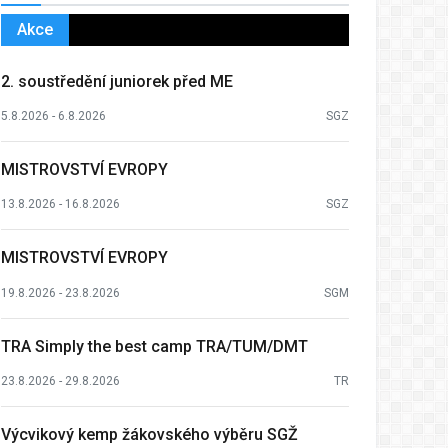
Akce
2. soustředění juniorek před ME
5.8.2026 - 6.8.2026
SGZ
MISTROVSTVÍ EVROPY
13.8.2026 - 16.8.2026
SGZ
MISTROVSTVÍ EVROPY
19.8.2026 - 23.8.2026
SGM
TRA Simply the best camp TRA/TUM/DMT
23.8.2026 - 29.8.2026
TR
Výcvikový kemp žákovského výběru SGŽ