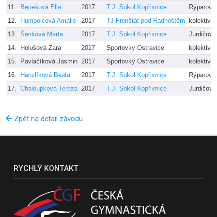
11.
Benešová Ella
2017
T.J. Sokol Kopřivnice
Rýparová
12.
Humpolcová Amálie
2017
TJ Frenštát pod Radhoštěm
kolektiv t
13.
Šenková Marta
2017
T.J. Sokol Kopřivnice
Jurdičová
14.
Holušová Zara
2017
Sportovky Ostravice
kolektiv t
15.
Pavlačíková Jasmin
2017
Sportovky Ostravice
kolektiv t
16.
Hanzlíková Beata
2017
T.J. Sokol Kopřivnice
Rýparová
17.
Chaloupková Tereza
2017
T.J. Sokol Kopřivnice
Jurdičová
Zpět na detail závodu
RYCHLÝ KONTAKT