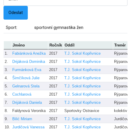
Sport:
sportovní gymnastika žen
Jméno
Ročník
Oddíl
Trenér
1.
Fabiánková Anežka
2017
T.J. Sokol Kopřivnice
Rýparová
2.
Drijáková Dominika
2017
T.J. Sokol Kopřivnice
Rýparová 
3.
Furmánková Eva
2017
T.J. Sokol Kopřivnice
Rýparová
4.
Šimčíková Julie
2017
T.J. Sokol Kopřivnice
Rýparová 
5.
Gelnarová Stela
2017
T.J. Sokol Kopřivnice
Rýparová
6.
Cochlarová
2017
T.J. Sokol Kopřivnice
Rýparová
7.
Drijáková Daniela
2017
T.J. Sokol Kopřivnice
Rýparová 
8.
Faldynová Veronika
2017
Sportovky Ostravice
kolektiv t
9.
Bilić Miriam
2017
T.J. Sokol Kopřivnice
Jurdičová
10.
Jurdičová Vanessa
2017
T.J. Sokol Kopřivnice
Jurdičová