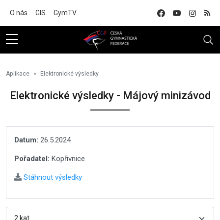
Na hlavní obsah
O nás
GIS
GymTV
Aplikace
Elektronické výsledky
Elektronické výsledky - Májový minizávod
Datum:
26.5.2024
Pořadatel:
Kopřivnice
Stáhnout výsledky