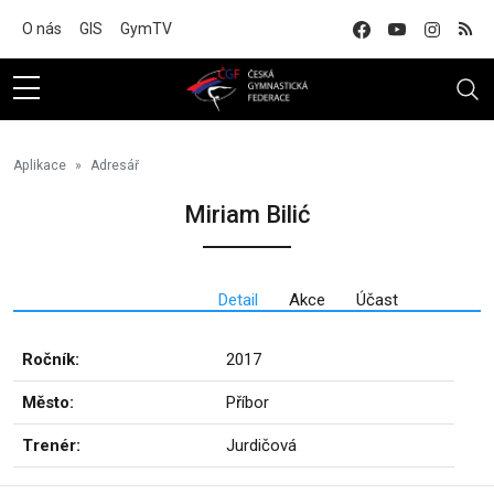
Na hlavní obsah
O nás
GIS
GymTV
Aplikace
Adresář
Miriam Bilić
Detail
Akce
Účast
Ročník:
2017
Město:
Příbor
Trenér:
Jurdičová