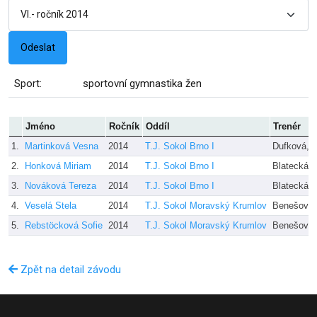
Sport:
sportovní gymnastika žen
Jméno
Ročník
Oddíl
Trenér
1.
Martinková Vesna
2014
T.J. Sokol Brno I
Dufková, B
2.
Honková Miriam
2014
T.J. Sokol Brno I
Blatecká, 
3.
Nováková Tereza
2014
T.J. Sokol Brno I
Blatecká, 
4.
Veselá Stela
2014
T.J. Sokol Moravský Krumlov
Benešová,
5.
Rebstöcková Sofie
2014
T.J. Sokol Moravský Krumlov
Benešová,
Zpět na detail závodu