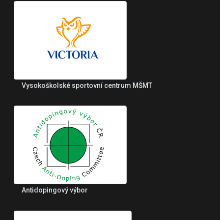
Vysokoškolské sportovní centrum MŠMT
Antidopingový výbor