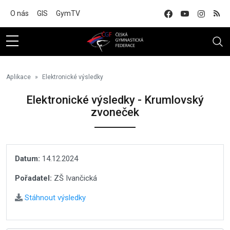
Na hlavní obsah
O nás
GIS
GymTV
Aplikace
Elektronické výsledky
Elektronické výsledky - Krumlovský
zvoneček
Datum:
14.12.2024
Pořadatel:
ZŠ Ivančická
Stáhnout výsledky