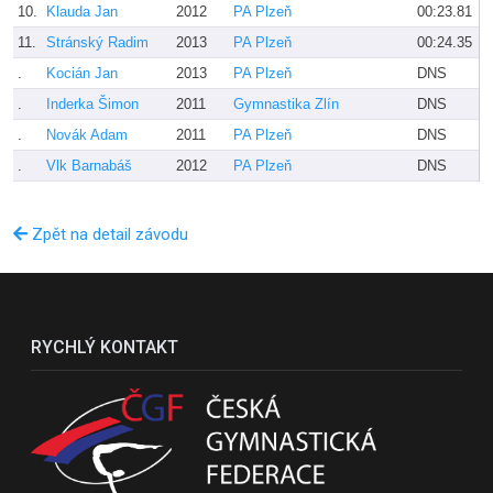
10.
Klauda Jan
2012
PA Plzeň
00:23.81
11.
Stránský Radim
2013
PA Plzeň
00:24.35
.
Kocián Jan
2013
PA Plzeň
DNS
.
Inderka Šimon
2011
Gymnastika Zlín
DNS
.
Novák Adam
2011
PA Plzeň
DNS
.
Vlk Barnabáš
2012
PA Plzeň
DNS
Zpět na detail závodu
RYCHLÝ KONTAKT