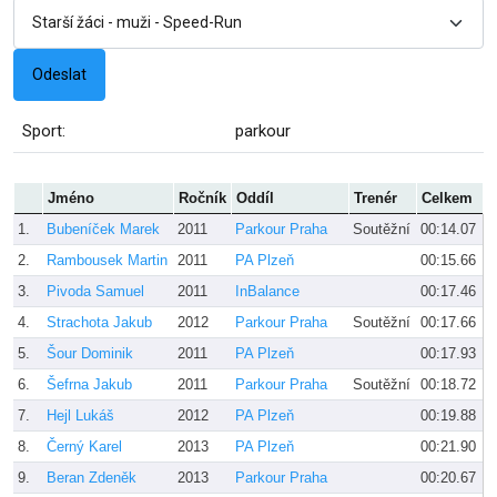
Sport:
parkour
Jméno
Ročník
Oddíl
Trenér
Celkem
1.
Bubeníček Marek
2011
Parkour Praha
Soutěžní
00:14.07
2.
Rambousek Martin
2011
PA Plzeň
00:15.66
3.
Pivoda Samuel
2011
InBalance
00:17.46
4.
Strachota Jakub
2012
Parkour Praha
Soutěžní
00:17.66
5.
Šour Dominik
2011
PA Plzeň
00:17.93
6.
Šefrna Jakub
2011
Parkour Praha
Soutěžní
00:18.72
7.
Hejl Lukáš
2012
PA Plzeň
00:19.88
8.
Černý Karel
2013
PA Plzeň
00:21.90
9.
Beran Zdeněk
2013
Parkour Praha
00:20.67