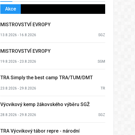
Akce
MISTROVSTVÍ EVROPY
13.8.2026 - 16.8.2026
SGZ
MISTROVSTVÍ EVROPY
19.8.2026 - 23.8.2026
SGM
TRA Simply the best camp TRA/TUM/DMT
23.8.2026 - 29.8.2026
TR
Výcvikový kemp žákovského výběru SGŽ
28.8.2026 - 29.8.2026
SGZ
TRA Výcvikový tábor repre - národní