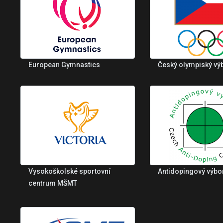
European Gymnastics
Český olympiský vý
Vysokoškolské sportovní
Antidopingový výbo
centrum MŠMT