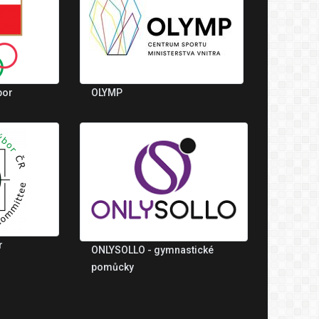
bor
OLYMP
r
ONLYSOLLO - gymnastické
pomůcky