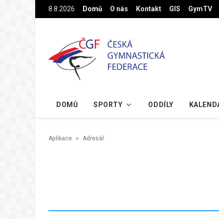
Na hlavní obsah
8.8.2026
Domů
O nás
Kontakt
GIS
GymTV
DOMŮ
SPORTY
ODDÍLY
KALEND
Aplikace
Adresář