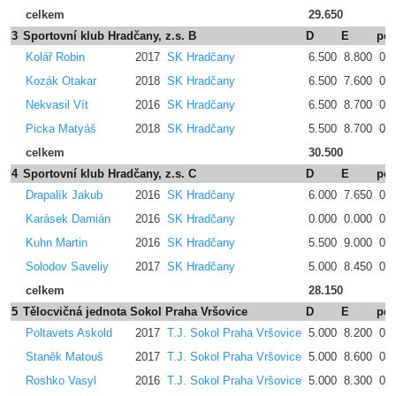
celkem
29.650
3
Sportovní klub Hradčany, z.s. B
D
E
pe
Kolář Robin
2017
SK Hradčany
6.500
8.800
0.
Kozák Otakar
2018
SK Hradčany
6.500
7.600
0.
Nekvasil Vít
2016
SK Hradčany
6.500
8.700
0.
Picka Matyáš
2018
SK Hradčany
5.500
8.700
0.
celkem
30.500
4
Sportovní klub Hradčany, z.s. C
D
E
pe
Drapalík Jakub
2016
SK Hradčany
6.000
7.650
0.
Karásek Damián
2016
SK Hradčany
0.000
0.000
0.
Kuhn Martin
2016
SK Hradčany
5.500
9.000
0.
Solodov Saveliy
2017
SK Hradčany
5.000
8.450
0.
celkem
28.150
5
Tělocvičná jednota Sokol Praha Vršovice
D
E
pe
Poltavets Askold
2017
T.J. Sokol Praha Vršovice
5.000
8.200
0.
Staněk Matouš
2017
T.J. Sokol Praha Vršovice
5.000
8.600
0.
Roshko Vasyl
2016
T.J. Sokol Praha Vršovice
5.000
8.300
0.