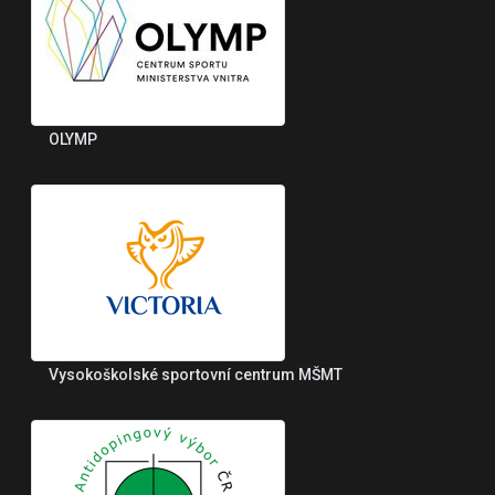
OLYMP
Vysokoškolské sportovní centrum MŠMT