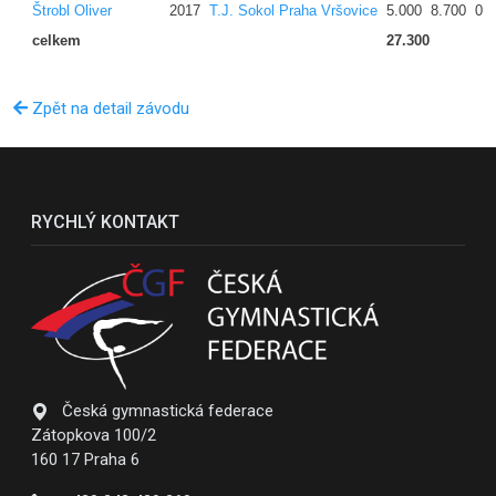
Štrobl Oliver
2017
T.J. Sokol Praha Vršovice
5.000
8.700
0.
celkem
27.300
Zpět na detail závodu
RYCHLÝ KONTAKT
Česká gymnastická federace
Zátopkova 100/2
160 17 Praha 6