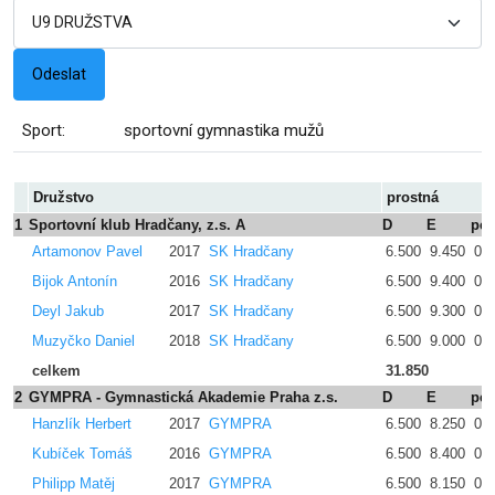
Sport:
sportovní gymnastika mužů
Družstvo
prostná
1
Sportovní klub Hradčany, z.s. A
D
E
pe
Artamonov Pavel
2017
SK Hradčany
6.500
9.450
0.
Bijok Antonín
2016
SK Hradčany
6.500
9.400
0.
Deyl Jakub
2017
SK Hradčany
6.500
9.300
0.
Muzyčko Daniel
2018
SK Hradčany
6.500
9.000
0.
celkem
31.850
2
GYMPRA - Gymnastická Akademie Praha z.s.
D
E
pe
Hanzlík Herbert
2017
GYMPRA
6.500
8.250
0.
Kubíček Tomáš
2016
GYMPRA
6.500
8.400
0.
Philipp Matěj
2017
GYMPRA
6.500
8.150
0.